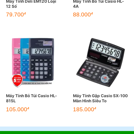
Máy Tính Deli EM120 Loại
Máy Tính Bỏ Túi Casio HL-
12 Số
4A
79.700
88.000
đ
đ
Máy Tính Bỏ Túi Casio HL-
Máy Tính Gập Casio SX-100
815L
Màn Hình Siêu To
105.000
185.000
đ
đ