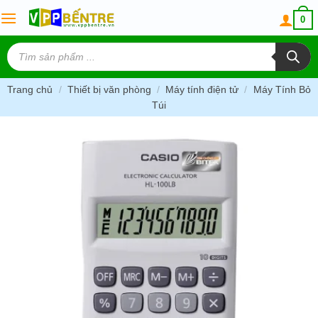
Skip
0
to
content
Tìm
kiếm
sản
phẩm
Trang chủ
/
Thiết bị văn phòng
/
Máy tính điện tử
/
Máy Tính Bỏ
Túi