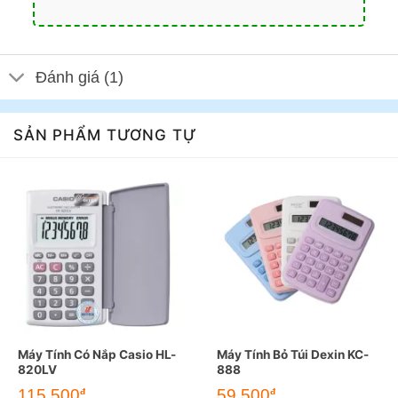
Đánh giá (1)
SẢN PHẨM TƯƠNG TỰ
Máy Tính Có Nắp Casio HL-
Máy Tính Bỏ Túi Dexin KC-
820LV
888
115.500
59.500
đ
đ