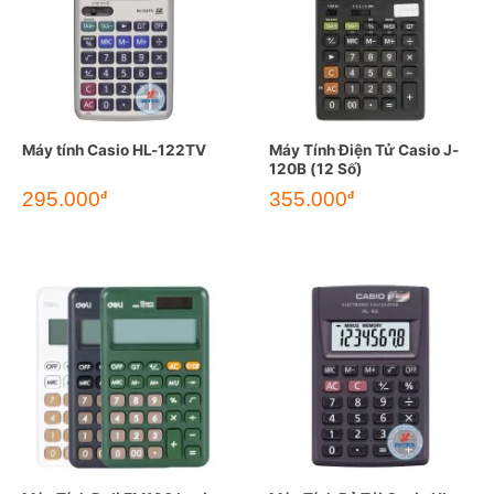
Máy tính Casio HL-122TV
Máy Tính Điện Tử Casio J-
120B (12 Số)
295.000
355.000
đ
đ