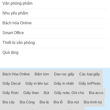
Văn phòng phẩm
Nhu yếu phẩm
Bách hóa Online
Smart Office
Thiết bị văn phòng
Quà tặng
Bách Hóa Online
Bấm kim
Dao rọc giấy
Các loại giấy
Giấy Decal
Giấy in liên tục
Giấy in nhiệt
Giấy In/Photo
Giấy Roki
Giấy than
Bút
Giấy note, Ghi chú
Bìa acco
Bìa cây
Bìa Còng
Bìa lá
Bìa lỗ
Bìa nút
Bìa trình ký