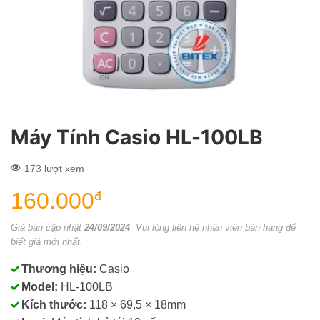
Máy Tính Casio HL-100LB
173 lượt xem
160.000
đ
Giá bán cập nhật
24/09/2024
. Vui lòng liên hệ nhân viên bán hàng để
biết giá mới nhất.
Thương hiệu:
Casio
Model:
HL-100LB
Kích thước:
118 × 69,5 × 18mm