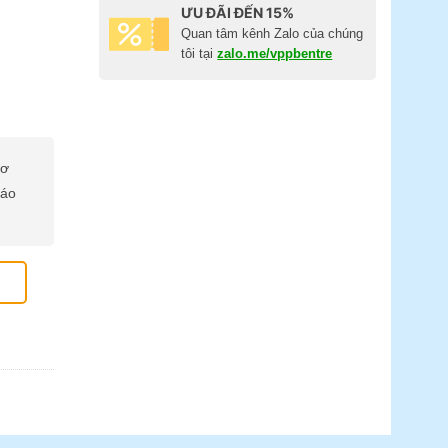
ƯU ĐÃI ĐẾN 15%
Quan tâm kênh Zalo của chúng
tôi tại
zalo.me/vppbentre
cơ
báo