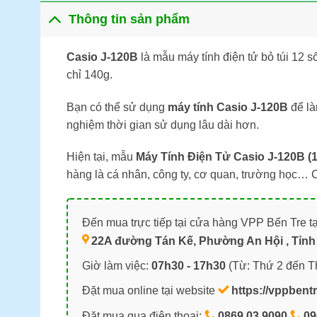
Thông tin sản phẩm
Casio J-120B
là mẫu máy tính điện tử bỏ túi 12 
chỉ 140g.
Bạn có thể sử dụng
máy tính Casio J-120B
để là
nghiệm thời gian sử dụng lâu dài hơn.
Hiện tại, mẫu
Máy Tính Điện Tử Casio J-120B (1
hàng là cá nhân, công ty, cơ quan, trường học… 
Đến mua trực tiếp tại cửa hàng VPP Bến Tre tạ
22A đường Tán Kế, Phường An Hội , Tỉnh 
Giờ làm việc:
07h30 - 17h30
(Từ: Thứ 2 đến T
Đặt mua online tại website
https://vppbent
Đặt mua qua điện thoại:
0869.03.9090
09