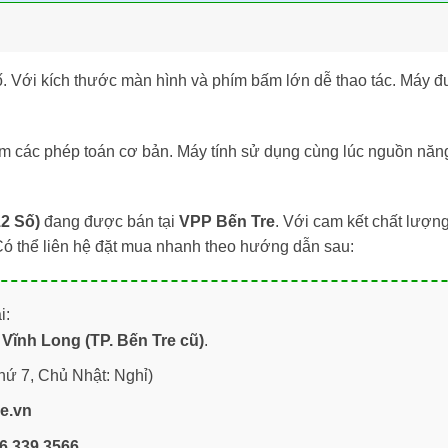
số. Với kích thước màn hình và phím bấm lớn dễ thao tác. Máy đ
m các phép toán cơ bản. Máy tính sử dụng cùng lúc nguồn năng l
2 Số)
đang được bán tại
VPP Bến Tre
. Với cam kết chất lượ
Có thể liên hệ đặt mua nhanh theo hướng dẫn sau:
i:
Vĩnh Long (TP. Bến Tre cũ)
.
hứ 7, Chủ Nhật: Nghỉ)
re.vn
6.339.3566