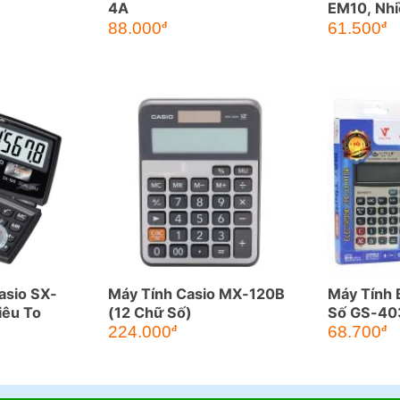
4A
EM10, Nh
Giá
Gi
88.000
61.500
đ
đ
gốc
hi
là:
tại
72.500đ.
là:
61
asio SX-
Máy Tính Casio MX-120B
Máy Tính 
iêu To
(12 Chữ Số)
Số GS-4
224.000
68.700
đ
đ