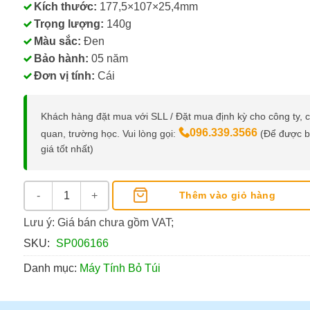
Kích thước:
177,5×107×25,4mm
Trọng lượng:
140g
Màu sắc:
Đen
Bảo hành:
05 năm
Đơn vị tính:
Cái
Khách hàng đặt mua với SLL / Đặt mua định kỳ cho công ty, 
096.339.3566
quan, trường học. Vui lòng gọi:
(Để được 
giá tốt nhất)
Máy Tính Điện Tử Casio J-120B (12 Số) số lượng
Thêm vào giỏ hàng
Lưu ý: Giá bán chưa gồm VAT;
SKU:
SP006166
Danh mục:
Máy Tính Bỏ Túi