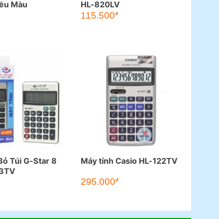
iều Màu
HL-820LV
á
115.500
đ
ện
.500đ.
Bỏ Túi G-Star 8
Máy tính Casio HL-122TV
03TV
295.000
đ