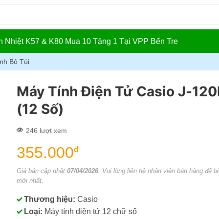
In Nhiệt K57 & K80 Mua 10 Tặng 1 Tại VPP Bến Tre
nh Bỏ Túi
Máy Tính Điện Tử Casio J-12
(12 Số)
246 lượt xem
355.000
đ
Giá bán cập nhật
07/04/2026
. Vui lòng liên hệ nhân viên bán hàng để bi
mới nhất.
Thương hiệu:
Casio
Loại:
Máy tính điện tử 12 chữ số