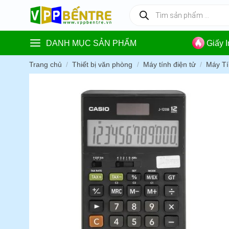
Skip
Tìm
kiếm
to
sản
content
phẩm
DANH MỤC SẢN PHẨM
Giấy 
Trang chủ
/
Thiết bị văn phòng
/
Máy tính điện tử
/
Máy Tí