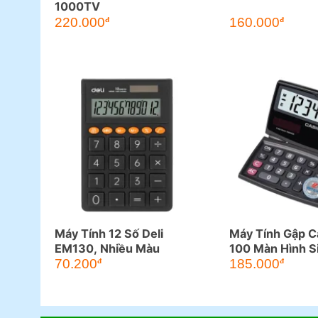
1000TV
220.000
160.000
đ
đ
Máy Tính 12 Số Deli
Máy Tính Gập C
EM130, Nhiều Màu
100 Màn Hình S
70.200
185.000
đ
đ