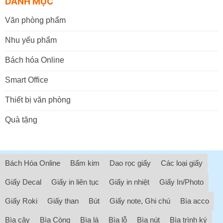
DANH MỤC
Văn phòng phẩm
Nhu yếu phẩm
Bách hóa Online
Smart Office
Thiết bị văn phòng
Quà tặng
Bách Hóa Online
Bấm kim
Dao rọc giấy
Các loại giấy
Giấy Decal
Giấy in liên tục
Giấy in nhiệt
Giấy In/Photo
Giấy Roki
Giấy than
Bút
Giấy note, Ghi chú
Bìa acco
Bìa cây
Bìa Còng
Bìa lá
Bìa lỗ
Bìa nút
Bìa trình ký