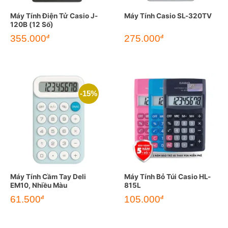
Máy Tính Điện Tử Casio J-
Máy Tính Casio SL-320TV
120B (12 Số)
355.000
275.000
đ
đ
-15%
Máy Tính Cầm Tay Deli
Máy Tính Bỏ Túi Casio HL-
EM10, Nhiều Màu
815L
Giá
Giá
61.500
105.000
đ
đ
gốc
hiện
là:
tại
72.500đ.
là:
61.500đ.