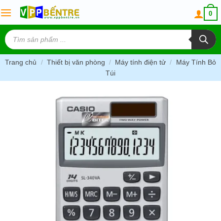
Skip
0
to
content
Tìm
kiếm
sản
phẩm
Trang chủ
/
Thiết bị văn phòng
/
Máy tính điện tử
/
Máy Tính Bỏ
Túi