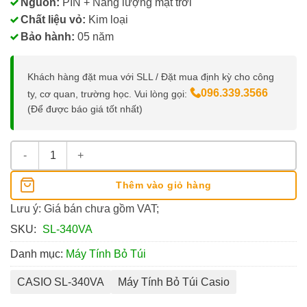
Nguồn:
PIN + Năng lượng mặt trời
Chất liệu vỏ:
Kim loại
Bảo hành:
05 năm
Khách hàng đặt mua với SLL / Đặt mua định kỳ cho công
096.339.3566
ty, cơ quan, trường học. Vui lòng gọi:
(Để được báo giá tốt nhất)
Máy Tính Casio SL-340VA số lượng
Thêm vào giỏ hàng
Lưu ý: Giá bán chưa gồm VAT;
SKU:
SL-340VA
Danh mục:
Máy Tính Bỏ Túi
CASIO SL-340VA
Máy Tính Bỏ Túi Casio