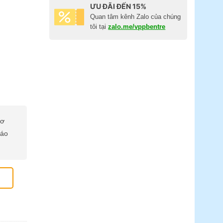
ƯU ĐÃI ĐẾN 15%
Quan tâm kênh Zalo của chúng
tôi tại
zalo.me/vppbentre
cơ
báo