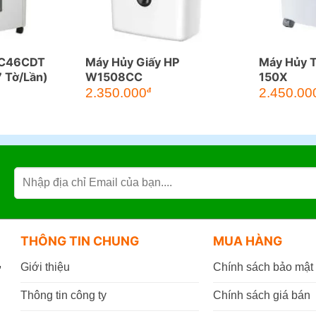
 C46CDT
Máy Hủy Giấy HP
Máy Hủy T
7 Tờ/Lần)
W1508CC
150X
2.350.000
2.450.00
đ
THÔNG TIN CHUNG
MUA HÀNG
,
Giới thiệu
Chính sách bảo mật
Thông tin công ty
Chính sách giá bán