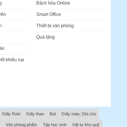
g
Bách hóa Online
yển
Smart Office
n
Thiết bị văn phòng
Quà tặng
án
ết khiếu nại
Giấy Roki
Giấy than
Bút
Giấy note, Ghi chú
Văn phòng phẩm
Tập học sinh
Vật tư kho quỹ