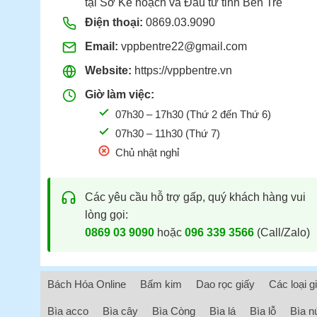
tại Sở Kế hoạch và Đầu tư tỉnh Bến Tre
Điện thoại:
0869.03.9090
Email:
vppbentre22@gmail.com
Website:
https://vppbentre.vn
Giờ làm việc:
07h30 – 17h30 (Thứ 2 đến Thứ 6)
07h30 – 11h30 (Thứ 7)
Chủ nhật nghỉ
Các yêu cầu hỗ trợ gấp, quý khách hàng vui
lòng gọi:
0869 03 9090
hoặc
096 339 3566
(Call/Zalo)
Bách Hóa Online
Bấm kim
Dao rọc giấy
Các loại g
Bìa acco
Bìa cây
Bìa Còng
Bìa lá
Bìa lỗ
Bìa n