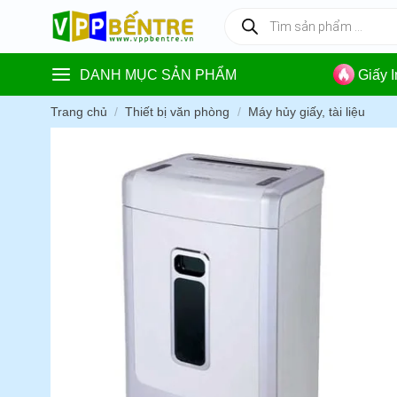
Skip
Tìm
kiếm
to
sản
content
phẩm
DANH MỤC SẢN PHẨM
Giấy 
Trang chủ
/
Thiết bị văn phòng
/
Máy hủy giấy, tài liệu