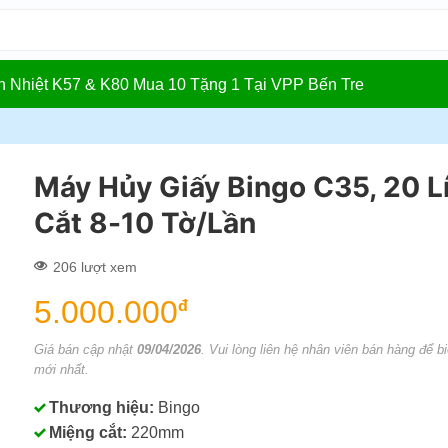
In Nhiệt K57 & K80 Mua 10 Tặng 1 Tại VPP Bến Tre
Máy Hủy Giấy Bingo C35, 20 Lí
Cắt 8-10 Tờ/Lần
206 lượt xem
5.000.000
đ
Giá bán cập nhật
09/04/2026
. Vui lòng liên hệ nhân viên bán hàng để bi
mới nhất.
Thương hiệu:
Bingo
Miệng cắt:
220mm