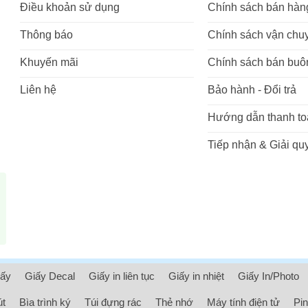
Điều khoản sử dụng
Chính sách bán hàn
Thông báo
Chính sách vận chu
Khuyến mãi
Chính sách bán buô
Liên hệ
Bảo hành - Đổi trả
Hướng dẫn thanh to
Tiếp nhận & Giải quy
iấy
Giấy Decal
Giấy in liên tục
Giấy in nhiệt
Giấy In/Photo
út
Bìa trình ký
Túi đựng rác
Thẻ nhớ
Máy tính điện tử
Pin