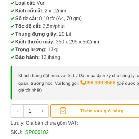
Loại cắt:
Vụn
Kích cỡ cắt:
2 x 12mm
Số tờ cắt:
8-10 tờ (A4, 70 gm)
Tốc độ cắt:
3,5m/phút
Thùng đựng giấy:
20 Lít
Kích thước máy:
350 x 295 x 562mm
Trọng lượng:
13kg
Bảo hành:
12 tháng
Khách hàng đặt mua với SLL / Đặt mua định kỳ cho công ty, 
096.339.3566
quan, trường học. Vui lòng gọi:
(Để được 
giá tốt nhất)
Máy Hủy Giấy Bingo C35, 20 Lít, Cắt 8-10 Tờ/Lần số lượng
Thêm vào giỏ hàng
Lưu ý: Giá bán chưa gồm VAT;
SKU:
SP006182