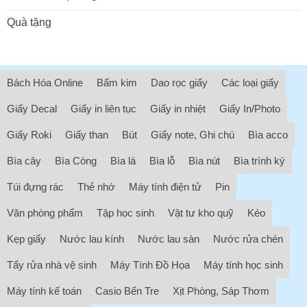
Quà tặng
Bách Hóa Online
Bấm kim
Dao rọc giấy
Các loại giấy
Giấy Decal
Giấy in liên tục
Giấy in nhiệt
Giấy In/Photo
Giấy Roki
Giấy than
Bút
Giấy note, Ghi chú
Bìa acco
Bìa cây
Bìa Còng
Bìa lá
Bìa lỗ
Bìa nút
Bìa trình ký
Túi đựng rác
Thẻ nhớ
Máy tính điện tử
Pin
Văn phòng phẩm
Tập học sinh
Vật tư kho quỹ
Kéo
Kẹp giấy
Nước lau kính
Nước lau sàn
Nước rửa chén
Tẩy rửa nhà vệ sinh
Máy Tính Đồ Họa
Máy tính học sinh
Máy tính kế toán
Casio Bến Tre
Xịt Phòng, Sáp Thơm