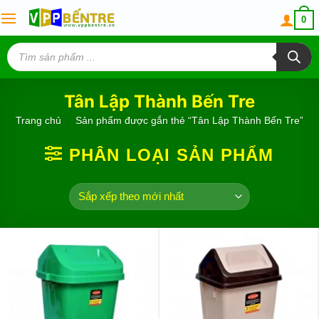
Skip
0
to
content
Tìm
kiếm
sản
phẩm
Tân Lập Thành Bến Tre
Trang chủ
/
Sản phẩm được gắn thẻ “Tân Lập Thành Bến Tre”
PHÂN LOẠI SẢN PHẨM