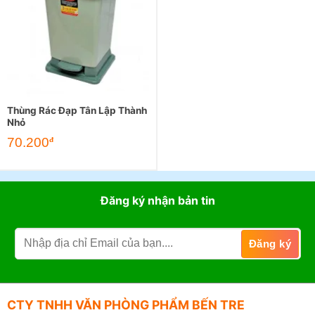
Thùng Rác Đạp Tân Lập Thành
Nhỏ
70.200
đ
Đăng ký nhận bản tin
CTY TNHH VĂN PHÒNG PHẨM BẾN TRE