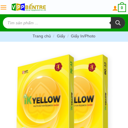
Skip
0
to
content
Tìm
kiếm
sản
phẩm
Trang chủ
/
Giấy
/
Giấy In/Photo