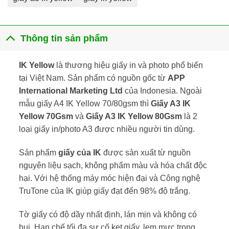
Thông tin sản phẩm
IK Yellow
là thương hiệu giấy in và photo phổ biến
tại Việt Nam. Sản phẩm có nguồn gốc từ
APP
International Marketing Ltd
của Indonesia. Ngoài
mẫu
giấy A4 IK Yellow 70/80gsm
thì
Giấy A3 IK
Yellow 70Gsm
và
Giấy A3 IK Yellow 80Gsm
là 2
loại giấy in/photo A3 được nhiều người tin dùng.
Sản phẩm
giấy của IK
được sản xuất từ nguồn
nguyên liệu sạch, không phẩm màu và hóa chất độc
hại. Với hệ thống máy móc hiện đại và Công nghệ
TruTone của IK giúp giấy đạt đến 98% độ trắng.
Tờ giấy có độ dầy nhất định, lán mịn và không có
bụi. Hạn chế tối đa sự cố kẹt giấy, lem mực trong