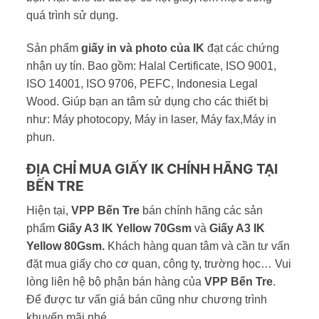
quá trình sử dụng.
Sản phẩm
giấy in và photo của IK
đạt các chứng
nhận uy tín. Bao gồm: Halal Certificate, ISO 9001,
ISO 14001, ISO 9706, PEFC, Indonesia Legal
Wood. Giúp bạn an tâm sử dụng cho các thiết bị
như: Máy photocopy, Máy in laser, Máy fax,Máy in
phun.
ĐỊA CHỈ MUA GIẤY IK CHÍNH HÃNG TẠI
BẾN TRE
Hiện tại,
VPP Bến Tre
bán chính hãng các sản
phẩm
Giấy A3 IK Yellow 70Gsm
và
Giấy A3 IK
Yellow 80Gsm.
Khách hàng quan tâm và cần tư vấn
đặt mua giấy cho cơ quan, công ty, trường học… Vui
lòng liên hệ bộ phận bán hàng của
VPP Bến Tre
.
Để được tư vấn giá bán cũng như chương trình
khuyến mãi nhé.