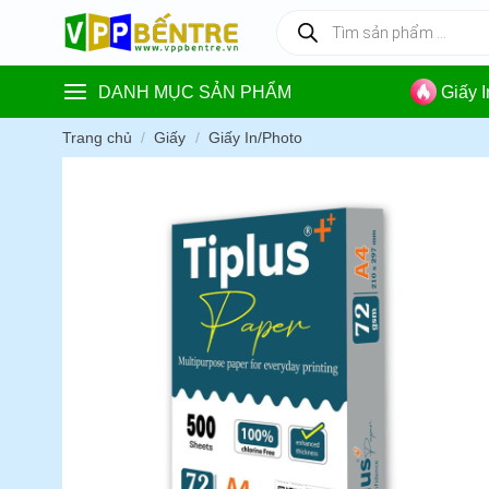
Skip
Tìm
kiếm
to
sản
content
phẩm
DANH MỤC SẢN PHẨM
Giấy 
Trang chủ
/
Giấy
/
Giấy In/Photo