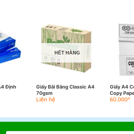
HẾT HÀNG
A4 Định
Giấy Bãi Bằng Classic A4
Giấy A4 C
70gsm
Copy Pap
Liên hệ
60.000
đ