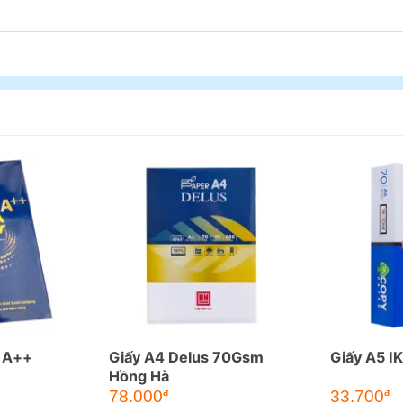
r A++
Giấy A4 Delus 70Gsm
Giấy A5 I
Hồng Hà
78.000
33.700
đ
đ