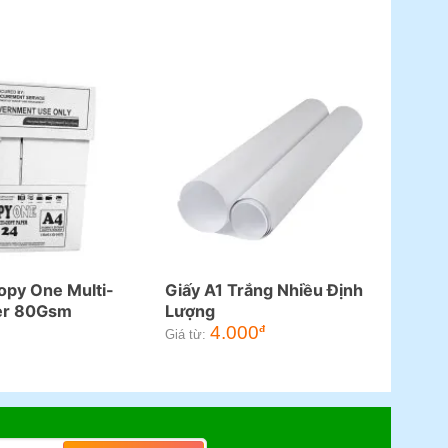
opy One Multi-
Giấy A1 Trắng Nhiều Định
er 80Gsm
Lượng
4.000
đ
Giá từ: