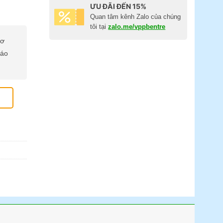
ƯU ĐÃI ĐẾN 15%
Quan tâm kênh Zalo của chúng
tôi tại
zalo.me/vppbentre
cơ
báo