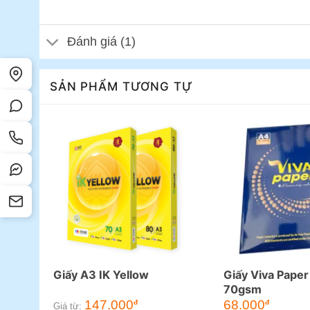
Đánh giá (1)
SẢN PHẨM TƯƠNG TỰ
Giấy A3 IK Yellow
Giấy Viva Pape
70gsm
147.000
68.000
đ
đ
Giá từ: