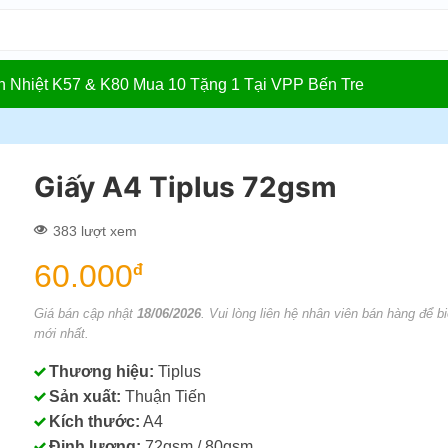
In Nhiệt K57 & K80 Mua 10 Tặng 1 Tại VPP Bến Tre
Giấy A4 Tiplus 72gsm
383 lượt xem
60.000
đ
Giá bán cập nhật
18/06/2026
. Vui lòng liên hệ nhân viên bán hàng để bi
mới nhất.
Thương hiệu:
Tiplus
Sản xuất:
Thuận Tiến
Kích thước:
A4
Định lượng:
72gsm / 80gsm