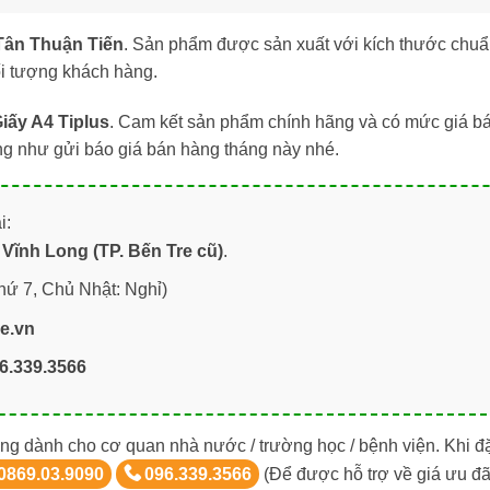
Tân Thuận Tiến
. Sản phẩm được sản xuất với kích thước chuẩ
i tượng khách hàng.
iấy A4 Tiplus
. Cam kết sản phẩm chính hãng và có mức giá bán
ng như gửi báo giá bán hàng tháng này nhé.
i:
Vĩnh Long (TP. Bến Tre cũ)
.
hứ 7, Chủ Nhật: Nghỉ)
re.vn
6.339.3566
ng dành cho cơ quan nhà nước / trường học / bệnh viện. Khi đ
0869.03.9090
096.339.3566
(Để được hỗ trợ về giá ưu đã