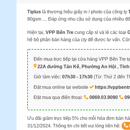
Tiplus
là thương hiệu giấy in / photo của công ty
80gsm … Đáp ứng nhu cầu sử dụng của nhiều đố
Hiện tại,
VPP Bến Tre
cung cấp sỉ và lẻ các loại
G
hệ bộ phận bán hàng của cty để được tư vấn. Cũ
Đến mua trực tiếp tại cửa hàng VPP Bến Tre tạ
22A đường Tán Kế, Phường An Hội , Tỉnh 
Giờ làm việc:
07h30 - 17h30
(Từ: Thứ 2 đến T
Đặt mua online tại website
https://vppbent
Đặt mua qua điện thoại:
0869.03.9090
09
Ưu đãi giảm trực tiếp 5% cho mỗi hóa đơn bán hà
31/12/2024. Thông tin chi tiết vui lòng liên hệ: