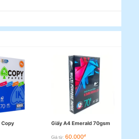
K Copy
Giấy A4 Emerald 70gsm
60.000
đ
Giá từ: