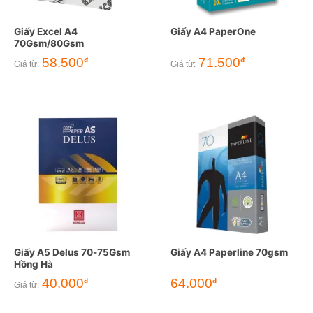
Giấy Excel A4
Giấy A4 PaperOne
70Gsm/80Gsm
58.500
71.500
đ
đ
Giá từ:
Giá từ:
Giấy A5 Delus 70-75Gsm
Giấy A4 Paperline 70gsm
Hồng Hà
40.000
64.000
đ
đ
Giá từ: