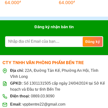
64.000
64.000
đ
đ
Đăng ký nhận bản tin
CTY TNHH VĂN PHÒNG PHẨM BẾN TRE
Địa chỉ:
22A, Đường Tán Kế, Phường An Hội, Tỉnh
Vĩnh Long
GPKD:
Số 1301131505 cấp ngày 24/04/2024 tại Sở Kế
hoạch và Đầu tư tỉnh Bến Tre
Điện thoại:
0869.03.9090
Email:
vppbentre22@gmail.com