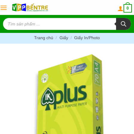
Skip
0
to
content
Tìm
kiếm
sản
phẩm
Trang chủ
/
Giấy
/
Giấy In/Photo