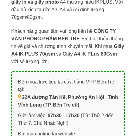
giấy in và giấy photo
A4 thương hiệu IKPLUS. Với
đầu đủ kích thước A3, A4 và A5 định lượng
70gsm/80gsm.
Khách hàng quan tâm vui lòng liên hệ
CÔNG TY
VĂN PHÒNG PHẨM BẾN TRE
. Để biết thêm thông
tin về giá và chương trình khuyến mãi. Khi mua
Giấy
A4 IK PLUS 70gsm
và
Giấy A4 IK PLus 80Gsm
với số lượng lớn.
Đến mua trực tiếp tại cửa hàng VPP Bến Tre
tại:
22A đường Tán Kế, Phường An Hội , Tỉnh
Vĩnh Long (TP. Bến Tre cũ)
.
Giờ làm việc:
07h30 - 17h30
(Từ: Thứ 2 đến
Thứ 7, Chủ Nhật: Nghỉ)
Đặt mua online tại website