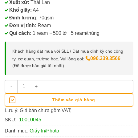
Xuât xứ:
Thái Lan
Khổ giấy:
A4
Định lượng:
70gsm
Đơn vị tính:
Ream
Qui cách:
1 ream ~ 500 tờ , 5 ream/thùng
Khách hàng đặt mua với SLL / Đặt mua định kỳ cho công
096.339.3566
ty, cơ quan, trường học. Vui lòng gọi:
(Để được báo giá tốt nhất)
Giấy A4 Smartist 70Gsm số lượng
Thêm vào giỏ hàng
Lưu ý: Giá bán chưa gồm VAT;
SKU:
10010045
Danh mục:
Giấy In/Photo