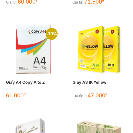
60.000
71.500
đ
đ
Giá từ:
Giá từ:
-19%
Giấy A4 Copy A to Z
Giấy A3 IK Yellow
Giá
Giá
61.000
147.000
đ
đ
Giá từ:
gốc
hiện
là:
tại
75.000đ.
là:
61.000đ.