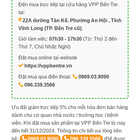
Đến mua trực tiếp tại cửa hàng VPP Bến Tre
tại:
22A đường Tán Kế, Phường An Hội , Tỉnh
Vĩnh Long (TP. Bến Tre cũ)
.
Giờ làm việc:
07h30 - 17h30
(Từ: Thứ 2 đến
Thứ 7, Chủ Nhật: Nghỉ)
Đặt mua online tại website
https://vppbentre.vn
Đặt mua qua điện thoại:
0869.03.9090
096.339.3566
Ưu đãi giảm trực tiếp 5% cho mỗi hóa đơn bán hàng
dành cho cơ quan nhà nước / trường học / bệnh
viện. Khi đặt mua sản phẩm tại VPP Bến Tre từ nay
đến hết 31/12/2024. Thông tin chi tiết vui lòng liên
hệ:
0869.03.9090
096.339.3566
(Để được