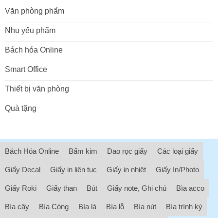
Văn phòng phẩm
Nhu yếu phẩm
Bách hóa Online
Smart Office
Thiết bị văn phòng
Quà tặng
Bách Hóa Online
Bấm kim
Dao rọc giấy
Các loại giấy
Giấy Decal
Giấy in liên tục
Giấy in nhiệt
Giấy In/Photo
Giấy Roki
Giấy than
Bút
Giấy note, Ghi chú
Bìa acco
Bìa cây
Bìa Còng
Bìa lá
Bìa lỗ
Bìa nút
Bìa trình ký