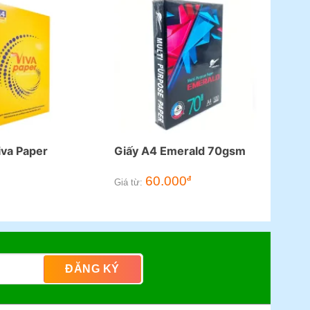
iva Paper
Giấy A4 Emerald 70gsm
60.000
đ
Giá từ: