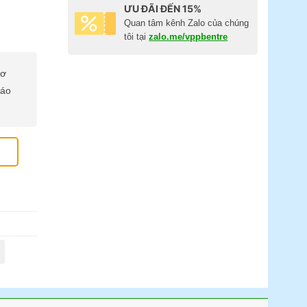
ƯU ĐÃI ĐẾN 15%
Quan tâm kênh Zalo của chúng
tôi tại
zalo.me/vppbentre
cơ
báo