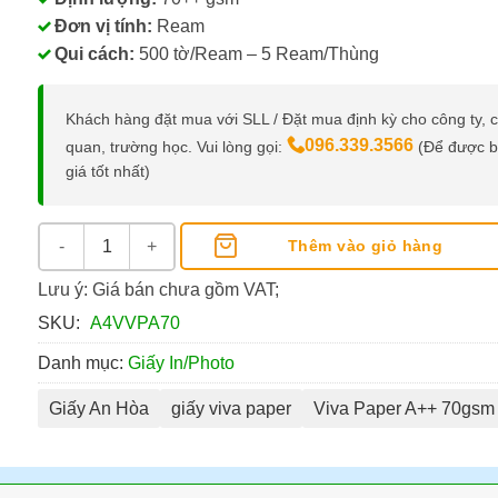
Đơn vị tính:
Ream
Qui cách:
500 tờ/Ream – 5 Ream/Thùng
Khách hàng đặt mua với SLL / Đặt mua định kỳ cho công ty, 
096.339.3566
quan, trường học. Vui lòng gọi:
(Để được 
giá tốt nhất)
Giấy Viva Paper A++ 70gsm số lượng
Thêm vào giỏ hàng
Lưu ý: Giá bán chưa gồm VAT;
SKU:
A4VVPA70
Danh mục:
Giấy In/Photo
Giấy An Hòa
giấy viva paper
Viva Paper A++ 70gsm