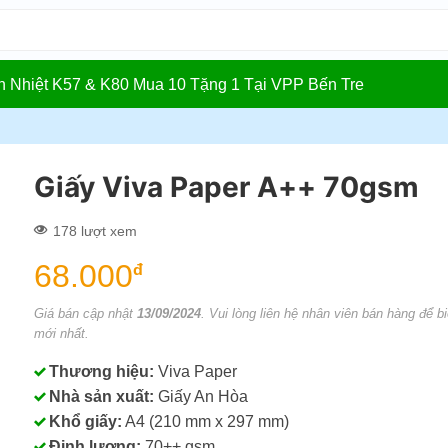
In Nhiệt K57 & K80 Mua 10 Tặng 1 Tại VPP Bến Tre
Giấy Viva Paper A++ 70gsm
178 lượt xem
68.000
đ
Giá bán cập nhật
13/09/2024
. Vui lòng liên hệ nhân viên bán hàng để bi
mới nhất.
Thương hiệu:
Viva Paper
Nhà sản xuất:
Giấy An Hòa
Khổ giấy:
A4 (210 mm x 297 mm)
Định lượng:
70++ gsm