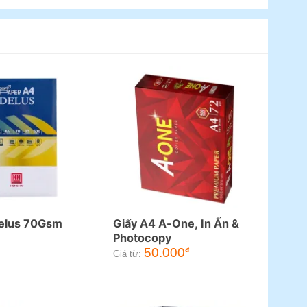
Delus 70Gsm
Giấy A4 A-One, In Ấn &
Photocopy
50.000
đ
Giá từ: