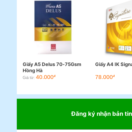
Giấy A5 Delus 70-75Gsm
Giấy A4 IK Sign
Hồng Hà
40.000
78.000
đ
đ
Giá từ:
Đăng ký nhận bản tin