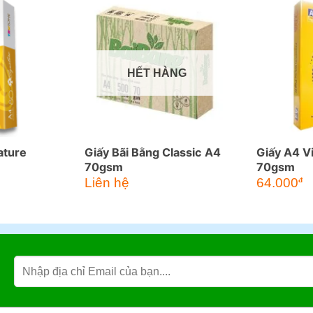
HẾT HÀNG
ature
Giấy Bãi Bằng Classic A4
Giấy A4 V
70gsm
70gsm
Liên hệ
64.000
đ