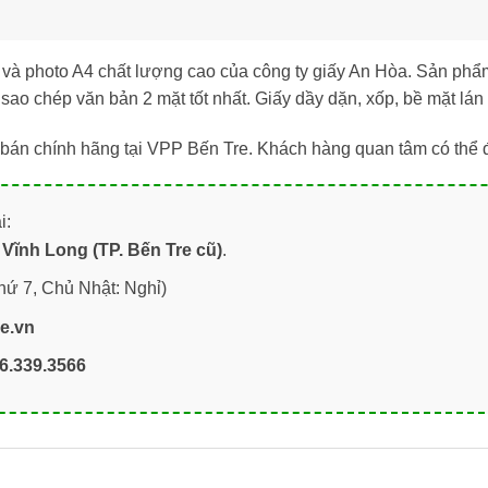
 và photo A4 chất lượng cao của công ty giấy An Hòa. Sản ph
ao chép văn bản 2 mặt tốt nhất. Giấy dầy dặn, xốp, bề mặt lán mị
bán chính hãng tại VPP Bến Tre. Khách hàng quan tâm có thể 
i:
Vĩnh Long (TP. Bến Tre cũ)
.
hứ 7, Chủ Nhật: Nghỉ)
re.vn
6.339.3566