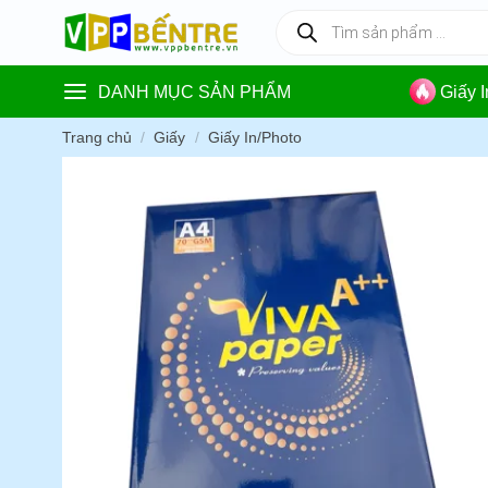
Skip
Tìm
kiếm
to
sản
content
phẩm
DANH MỤC SẢN PHẨM
Giấy 
Trang chủ
/
Giấy
/
Giấy In/Photo