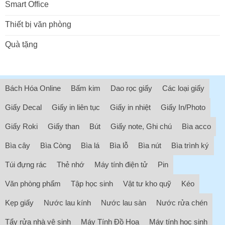
Smart Office
Thiết bị văn phòng
Quà tặng
Bách Hóa Online
Bấm kim
Dao rọc giấy
Các loại giấy
Giấy Decal
Giấy in liên tục
Giấy in nhiệt
Giấy In/Photo
Giấy Roki
Giấy than
Bút
Giấy note, Ghi chú
Bìa acco
Bìa cây
Bìa Còng
Bìa lá
Bìa lỗ
Bìa nút
Bìa trình ký
Túi đựng rác
Thẻ nhớ
Máy tính điện tử
Pin
Văn phòng phẩm
Tập học sinh
Vật tư kho quỹ
Kéo
Kẹp giấy
Nước lau kính
Nước lau sàn
Nước rửa chén
Tẩy rửa nhà vệ sinh
Máy Tính Đồ Họa
Máy tính học sinh