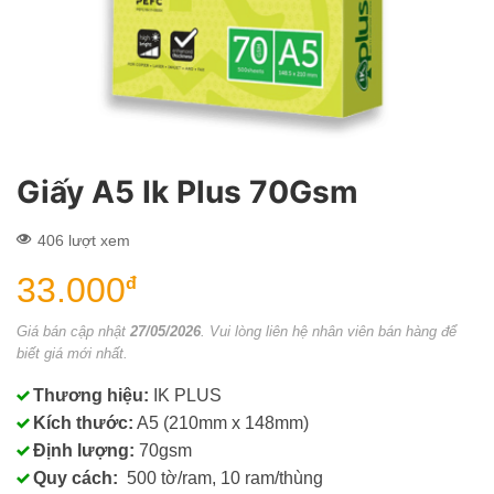
Giấy A5 Ik Plus 70Gsm
406 lượt xem
33.000
đ
Giá bán cập nhật
27/05/2026
. Vui lòng liên hệ nhân viên bán hàng để
biết giá mới nhất.
Thương hiệu:
IK PLUS
Kích thước:
A5 (210mm x 148mm)
Định lượng:
70gsm
Quy cách:
500 tờ/ram, 10 ram/thùng