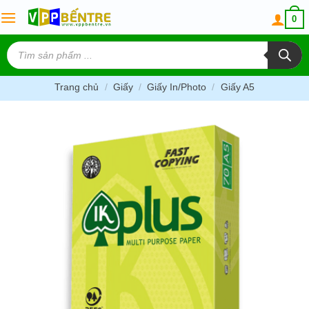
Skip
0
to
content
Tìm
kiếm
sản
phẩm
Trang chủ
/
Giấy
/
Giấy In/Photo
/
Giấy A5