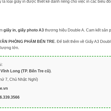
 là loại giấy in được thiết kế dành riêng cho việc in các biểu 
ẩm
giấy in, giấy photo A3
thương hiệu Double A. Cam kết sản ph
VĂN PHÒNG PHẨM BẾN TRE
. Để biết thêm về Giấy A3 Dou
 lượng lớn.
i:
Vĩnh Long (TP. Bến Tre cũ)
.
hứ 7, Chủ Nhật: Nghỉ)
re.vn
6.339.3566