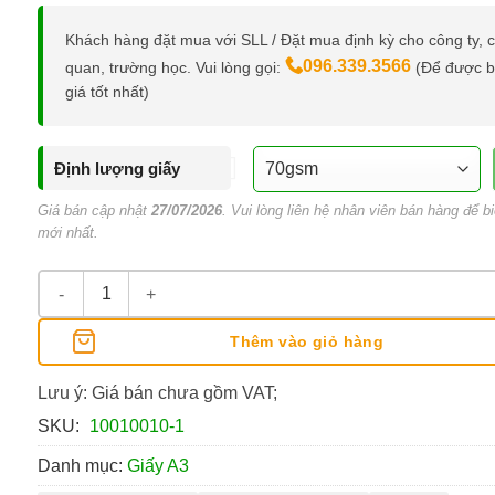
Khách hàng đặt mua với SLL / Đặt mua định kỳ cho công ty, 
096.339.3566
quan, trường học. Vui lòng gọi:
(Để được 
giá tốt nhất)
Định lượng giấy
Giá bán cập nhật
27/07/2026
. Vui lòng liên hệ nhân viên bán hàng để bi
mới nhất.
Giấy A3 Double A 70Gsm số lượng
Thêm vào giỏ hàng
Lưu ý: Giá bán chưa gồm VAT;
SKU:
10010010-1
Danh mục:
Giấy A3