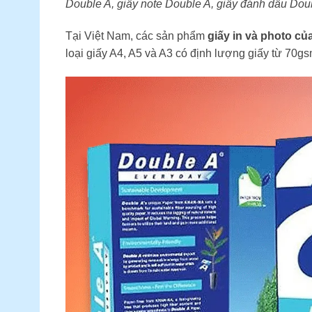
Double A, giấy note Double A, giấy đánh dấu Do
Tại Việt Nam, các sản phẩm
giấy in và photo củ
loại giấy A4, A5 và A3 có định lượng giấy từ 70