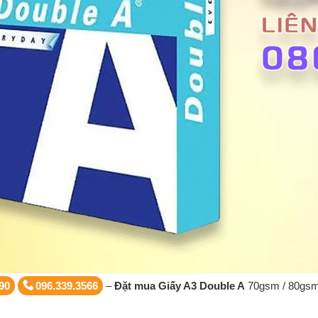
90
096.339.3566
–
Đặt mua Giấy A3 Double A
70gsm / 80gsm 