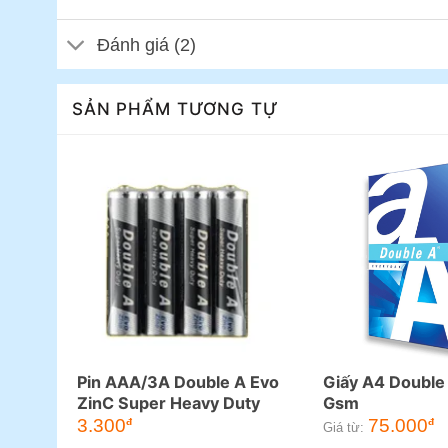
Đánh giá (2)
SẢN PHẨM TƯƠNG TỰ
Pin AAA/3A Double A Evo
Giấy A4 Double
ZinC Super Heavy Duty
Gsm
3.300
75.000
đ
đ
Giá từ: