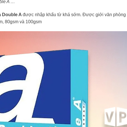
uble A …
a Double A
được nhập khẩu từ khá sớm. Được giới văn phòng ư
gsm, 80gsm và 100gsm