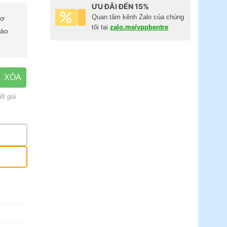
ƯU ĐÃI ĐẾN 15%
Quan tâm kênh Zalo của chúng
cơ
tôi tại
zalo.me/vppbentre
báo
XÓA
ết giá