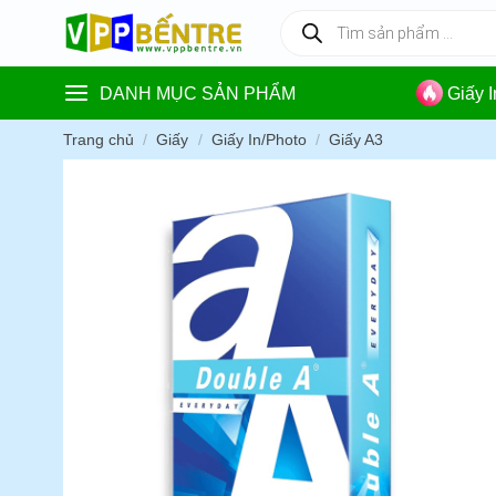
Skip
Tìm
kiếm
to
sản
content
phẩm
DANH MỤC SẢN PHẨM
Giấy 
Trang chủ
/
Giấy
/
Giấy In/Photo
/
Giấy A3