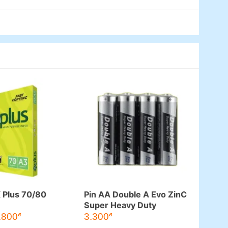
K Plus 70/80
Pin AA Double A Evo ZinC
Super Heavy Duty
.800
3.300
đ
đ