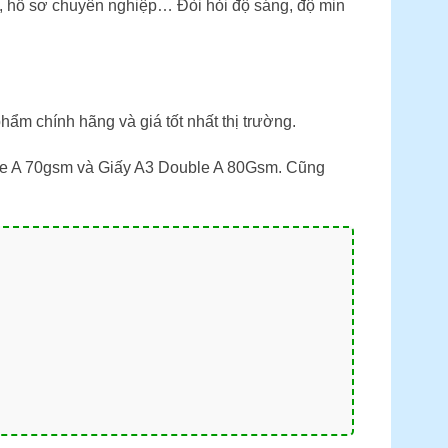
đồ, hồ sơ chuyên nghiệp… Đòi hỏi độ sáng, độ min
ẩm chính hãng và giá tốt nhất thị trường.
ble A 70gsm và Giấy A3 Double A 80Gsm. Cũng