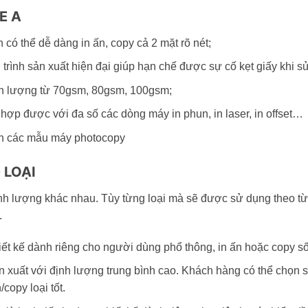
E A
 có thể dễ dàng in ấn, copy cả 2 mặt rõ nét;
trình sản xuất hiện đại giúp hạn chế được sự cố kẹt giấy khi s
ịnh lượng từ 70gsm, 80gsm, 100gsm;
ù hợp được với đa số các dòng máy in phun, in laser, in offset…
rên các mẫu máy photocopy
 LOẠI
ịnh lượng khác nhau. Tùy từng loại mà sẽ được sử dụng theo từ
.
ết kế dành riêng cho người dùng phổ thông, in ấn hoặc copy s
xuất với định lượng trung bình cao. Khách hàng có thể chọn sử
/copy loại tốt.