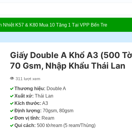
In Nhiệt K57 & K80 Mua 10 Tặng 1 Tại VPP Bến Tre
Giấy Double A Khổ A3 (500 Tờ
70 Gsm, Nhập Khẩu Thái Lan
311 lượt xem
Thương hiệu:
Double A
Xuất xứ:
Thái Lan
Kích thước:
A3
Định lượng:
70gsm, 80gsm
Đơn vị tính:
Ream
Qui cách:
500 tờ/ream (5 ream/Thùng)