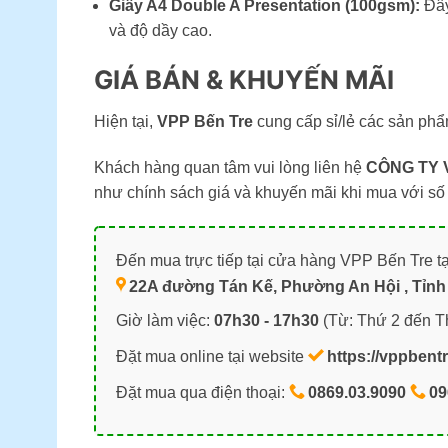
Giấy A4 Double A Presentation (100gsm):
Đây
và độ dầy cao.
GIÁ BÁN & KHUYẾN MÃI
Hiện tại,
VPP Bến Tre
cung cấp sỉ/lẻ các sản ph
Khách hàng quan tâm vui lòng liên hệ
CÔNG TY 
như chính sách giá và khuyến mãi khi mua với số
Đến mua trực tiếp tại cửa hàng VPP Bến Tre tạ
22A đường Tán Kế, Phường An Hội , Tỉnh 
Giờ làm việc:
07h30 - 17h30
(Từ: Thứ 2 đến T
Đặt mua online tại website
https://vppbent
Đặt mua qua điện thoại:
0869.03.9090
09