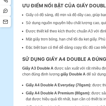
ƯU ĐIỂM NỔI BẬT CỦA GIẤY DOUBL
Giấy có độ sáng, độ mịn và độ dầy cao, giúp bạn
Sử dụng nguồn nguyên liệu chất lượng cao, qui 
Được thiết kế theo kích thước chuẩn A3 với đ
Mặt giấy trơn bóng, hạn chế tối đa kẹt giấy. Ph
Đặc biệt bạn có thể dễ dàng copy tốc độ cao t
SỬ DỤNG GIẤY A4 DOUBLE A ĐÚNG
Giấy A3 Double A
được sản xuất với rất nhiều đ
chọn đúng định lượng
giấy Double A
để sử dụng
Giấy A4 Double A Everyday (70gsm):
được thi
Giấy A4 Double A Premium (80gsm):
được sản 
đạt được hiệu quả tốt nhất, bạn cần có thiết bị in