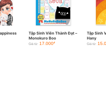
Happiness
Tập Sinh Viên Thành Đạt –
Tập Sinh 
Monokuro Boo
Hany
17.000
15.
đ
Giá từ:
Giá từ: