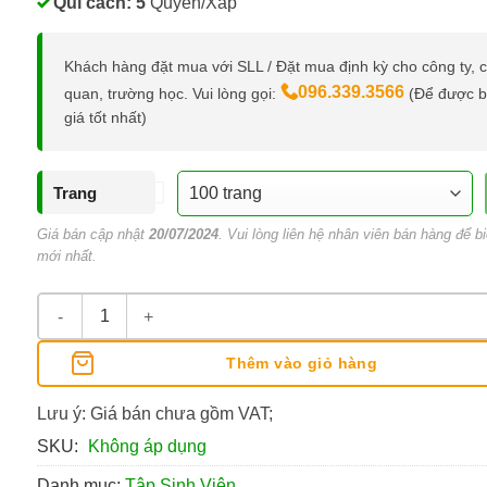
Qui cách: 5
Quyển/Xấp
Khách hàng đặt mua với SLL / Đặt mua định kỳ cho công ty, 
096.339.3566
quan, trường học. Vui lòng gọi:
(Để được 
giá tốt nhất)
Trang
Giá bán cập nhật
20/07/2024
. Vui lòng liên hệ nhân viên bán hàng để bi
mới nhất.
Tập Sinh Viên Monokubo Boo Vibook số lượng
Thêm vào giỏ hàng
Lưu ý: Giá bán chưa gồm VAT;
SKU:
Không áp dụng
Danh mục:
Tập Sinh Viên