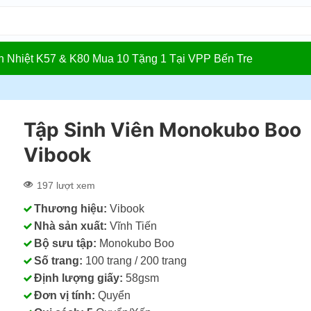
In Nhiệt K57 & K80 Mua 10 Tặng 1 Tại VPP Bến Tre
Tập Sinh Viên Monokubo Boo
Vibook
197 lượt xem
Thương hiệu:
Vibook
Nhà sản xuất:
Vĩnh Tiến
Bộ sưu tập:
Monokubo Boo
Số trang:
100 trang / 200 trang
Định lượng giấy:
58gsm
Đơn vị tính:
Quyển