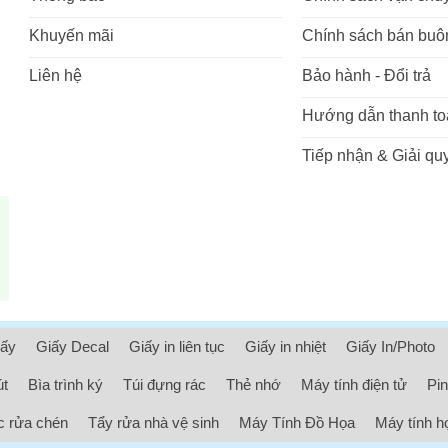
Khuyến mãi
Chính sách bán buô
Liên hệ
Bảo hành - Đổi trả
Hướng dẫn thanh to
Tiếp nhận & Giải quy
iấy
Giấy Decal
Giấy in liên tục
Giấy in nhiệt
Giấy In/Photo
út
Bìa trình ký
Túi đựng rác
Thẻ nhớ
Máy tính điện tử
Pin
 rửa chén
Tẩy rửa nhà vệ sinh
Máy Tính Đồ Họa
Máy tính h