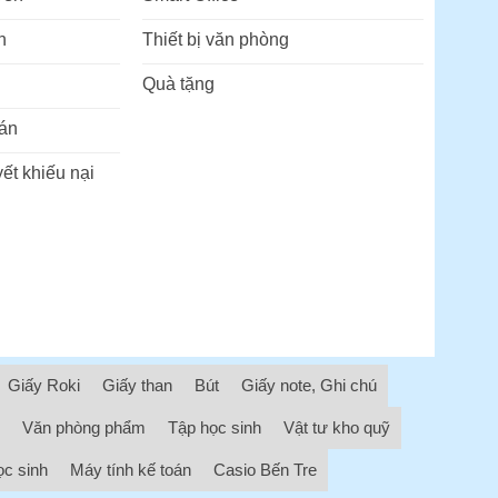
n
Thiết bị văn phòng
Quà tặng
án
ết khiếu nại
Giấy Roki
Giấy than
Bút
Giấy note, Ghi chú
Văn phòng phẩm
Tập học sinh
Vật tư kho quỹ
ọc sinh
Máy tính kế toán
Casio Bến Tre