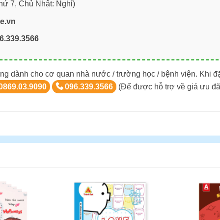
hứ 7, Chủ Nhật: Nghỉ)
re.vn
6.339.3566
ng dành cho cơ quan nhà nước / trường học / bệnh viện. Khi đ
0869.03.9090
096.339.3566
(Để được hỗ trợ về giá ưu đã