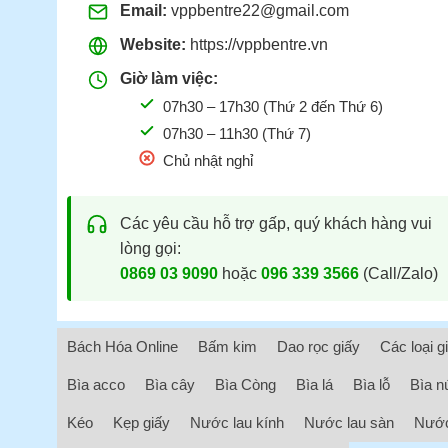
Email:
vppbentre22@gmail.com
Website:
https://vppbentre.vn
Giờ làm việc:
07h30 – 17h30 (Thứ 2 đến Thứ 6)
07h30 – 11h30 (Thứ 7)
Chủ nhật nghỉ
Các yêu cầu hỗ trợ gấp, quý khách hàng vui
lòng gọi:
0869 03 9090
hoặc
096 339 3566
(Call/Zalo)
Bách Hóa Online
Bấm kim
Dao rọc giấy
Các loại g
Bìa acco
Bìa cây
Bìa Còng
Bìa lá
Bìa lỗ
Bìa n
Kéo
Kẹp giấy
Nước lau kính
Nước lau sàn
Nước