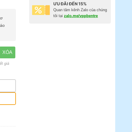
ƯU ĐÃI ĐẾN 15%
Quan tâm kênh Zalo của chúng
tôi tại
zalo.me/vppbentre
cơ
báo
XÓA
ết giá