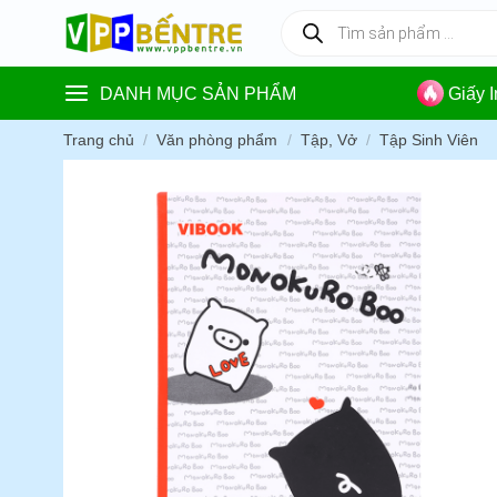
Skip
Tìm
kiếm
to
sản
content
phẩm
DANH MỤC SẢN PHẨM
Giấy 
Trang chủ
/
Văn phòng phẩm
/
Tập, Vở
/
Tập Sinh Viên