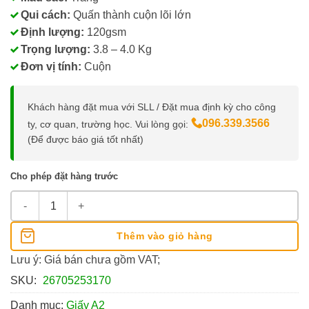
Qui cách:
Quấn thành cuộn lõi lớn
Định lượng:
120gsm
Trọng lượng:
3.8 – 4.0 Kg
Đơn vị tính:
Cuộn
Khách hàng đặt mua với SLL / Đặt mua định kỳ cho công
096.339.3566
ty, cơ quan, trường học. Vui lòng gọi:
(Để được báo giá tốt nhất)
Cho phép đặt hàng trước
Giấy Cuộn A2 (42cm), Lõi Lớn, ĐL 100/120 Gsm số lượng
Thêm vào giỏ hàng
Lưu ý: Giá bán chưa gồm VAT;
SKU:
26705253170
Danh mục:
Giấy A2