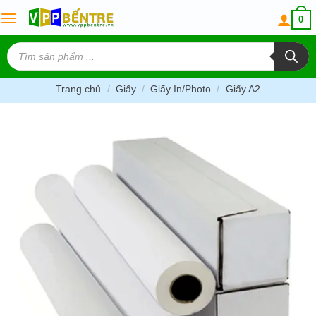
Skip
0
to
content
Tìm
kiếm
sản
phẩm
Trang chủ
/
Giấy
/
Giấy In/Photo
/
Giấy A2