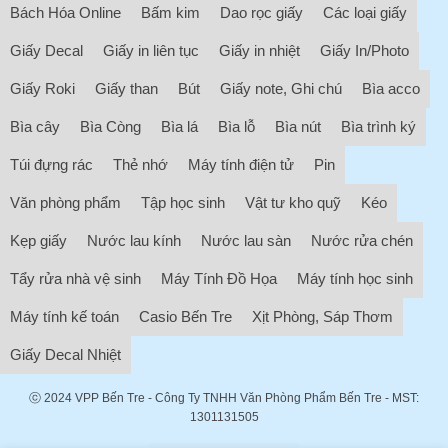
Bách Hóa Online
Bấm kim
Dao rọc giấy
Các loại giấy
Giấy Decal
Giấy in liên tục
Giấy in nhiệt
Giấy In/Photo
Giấy Roki
Giấy than
Bút
Giấy note, Ghi chú
Bìa acco
Bìa cây
Bìa Còng
Bìa lá
Bìa lỗ
Bìa nút
Bìa trình ký
Túi đựng rác
Thẻ nhớ
Máy tính điện tử
Pin
Văn phòng phẩm
Tập học sinh
Vật tư kho quỹ
Kéo
Kẹp giấy
Nước lau kính
Nước lau sàn
Nước rửa chén
Tẩy rửa nhà vệ sinh
Máy Tính Đồ Họa
Máy tính học sinh
Máy tính kế toán
Casio Bến Tre
Xịt Phòng, Sáp Thơm
Giấy Decal Nhiệt
ⓒ 2024
VPP Bến Tre
- Công Ty TNHH Văn Phòng Phẩm Bến Tre - MST:
1301131505