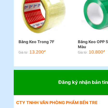
Băng Keo Trong 7F
Băng Keo OPP 
Màu
13.200
10.800
đ
đ
Giá từ:
Giá từ:
Đăng ký nhận bản tin
CTY TNHH VĂN PHÒNG PHẨM BẾN TRE