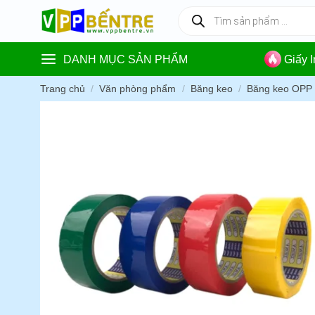
Skip
Tìm
kiếm
to
sản
content
phẩm
DANH MỤC SẢN PHẨM
Giấy 
Trang chủ
/
Văn phòng phẩm
/
Băng keo
/
Băng keo OPP