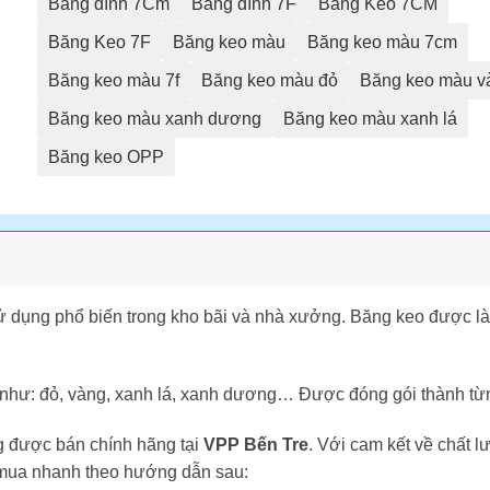
Băng dính 7Cm
Băng dính 7F
Băng Keo 7CM
Băng Keo 7F
Băng keo màu
Băng keo màu 7cm
Băng keo màu 7f
Băng keo màu đỏ
Băng keo màu v
Băng keo màu xanh dương
Băng keo màu xanh lá
Băng keo OPP
 dụng phổ biến trong kho bãi và nhà xưởng. Băng keo được l
như: đỏ, vàng, xanh lá, xanh dương… Được đóng gói thành từn
 được bán chính hãng tại
VPP Bến Tre
. Với cam kết về chất
t mua nhanh theo hướng dẫn sau: