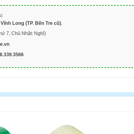
i:
Vĩnh Long (TP. Bến Tre cũ)
.
hứ 7, Chủ Nhật: Nghỉ)
re.vn
6.339.3566