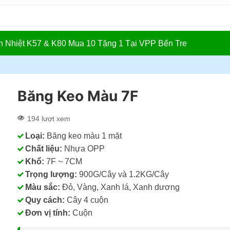
In Nhiệt K57 & K80 Mua 10 Tặng 1 Tại VPP Bến Tre
Băng Keo Màu 7F
194 lượt xem
Loại:
Băng keo màu 1 mặt
Chất liệu:
Nhựa OPP
Khổ:
7F ~ 7CM
Trọng lượng:
900G/Cây và 1.2KG/Cây
Màu sắc:
Đỏ, Vàng, Xanh lá, Xanh dương
Quy cách:
Cây 4 cuộn
Đơn vị tính:
Cuộn