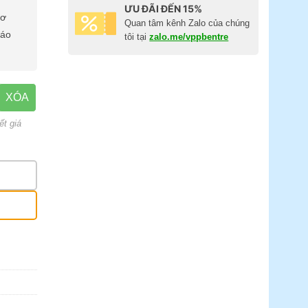
ƯU ĐÃI ĐẾN 15%
cơ
Quan tâm kênh Zalo của chúng
báo
tôi tại
zalo.me/vppbentre
XÓA
ết giá