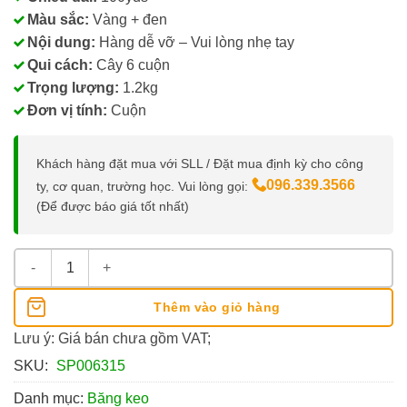
Màu sắc:
Vàng + đen
Nội dung:
Hàng dễ vỡ – Vui lòng nhẹ tay
Qui cách:
Cây 6 cuộn
Trọng lượng:
1.2kg
Đơn vị tính:
Cuộn
Khách hàng đặt mua với SLL / Đặt mua định kỳ cho công
096.339.3566
ty, cơ quan, trường học. Vui lòng gọi:
(Để được báo giá tốt nhất)
Băng Keo 5cm Hàng Dễ Vỡ Vui Lòng Nhẹ Tay số lượng
Thêm vào giỏ hàng
Lưu ý: Giá bán chưa gồm VAT;
SKU:
SP006315
Danh mục:
Băng keo