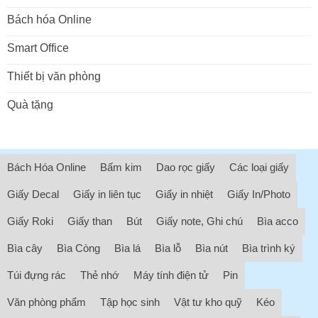
Bách hóa Online
Smart Office
Thiết bị văn phòng
Quà tặng
Bách Hóa Online
Bấm kim
Dao rọc giấy
Các loại giấy
Giấy Decal
Giấy in liên tục
Giấy in nhiệt
Giấy In/Photo
Giấy Roki
Giấy than
Bút
Giấy note, Ghi chú
Bìa acco
Bìa cây
Bìa Còng
Bìa lá
Bìa lỗ
Bìa nút
Bìa trình ký
Túi đựng rác
Thẻ nhớ
Máy tính điện tử
Pin
Văn phòng phẩm
Tập học sinh
Vật tư kho quỹ
Kéo