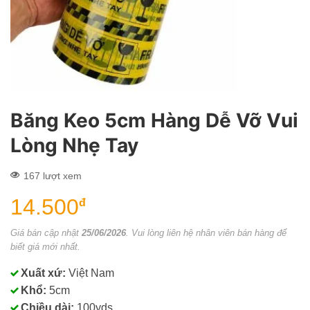
Băng Keo 5cm Hàng Dễ Vỡ Vui
Lòng Nhẹ Tay
167 lượt xem
14.500
đ
Giá bán cập nhật
25/06/2026
. Vui lòng liên hệ nhân viên bán hàng để
biết giá mới nhất.
Xuất xứ:
Việt Nam
Khổ:
5cm
Chiều dài:
100yds