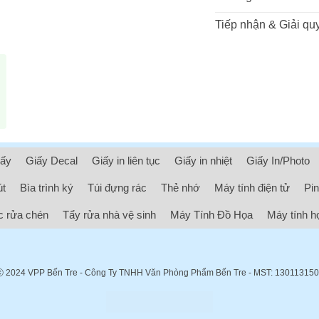
Tiếp nhận & Giải quy
iấy
Giấy Decal
Giấy in liên tục
Giấy in nhiệt
Giấy In/Photo
út
Bìa trình ký
Túi đựng rác
Thẻ nhớ
Máy tính điện tử
Pin
 rửa chén
Tẩy rửa nhà vệ sinh
Máy Tính Đồ Họa
Máy tính h
ⓒ 2024
VPP Bến Tre
- Công Ty TNHH Văn Phòng Phẩm Bến Tre - MST: 13011315