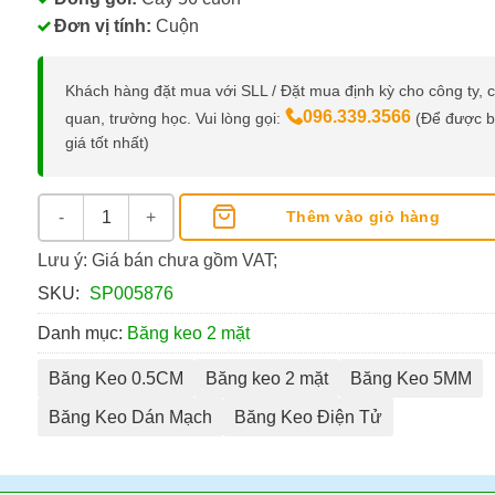
Đơn vị tính:
Cuộn
Khách hàng đặt mua với SLL / Đặt mua định kỳ cho công ty, 
096.339.3566
quan, trường học. Vui lòng gọi:
(Để được 
giá tốt nhất)
Băng Keo 2 Mặt 0.5 Cm số lượng
Thêm vào giỏ hàng
Lưu ý: Giá bán chưa gồm VAT;
SKU:
SP005876
Danh mục:
Băng keo 2 mặt
Băng Keo 0.5CM
Băng keo 2 mặt
Băng Keo 5MM
Băng Keo Dán Mạch
Băng Keo Điện Tử