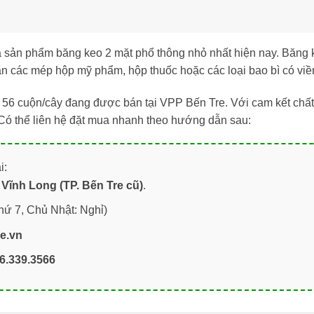
là sản phẩm băng keo 2 mặt phổ thông nhỏ nhất hiện nay. Băn
Dán các mép hộp mỹ phẩm, hộp thuốc hoặc các loại bao bì có viề
h 56 cuộn/cây đang được bán tại VPP Bến Tre. Với cam kết chấ
 Có thể liên hệ đặt mua nhanh theo hướng dẫn sau:
i:
Vĩnh Long (TP. Bến Tre cũ)
.
hứ 7, Chủ Nhật: Nghỉ)
re.vn
6.339.3566