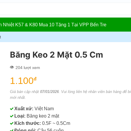
In Nhiệt K57 & K80 Mua 10 Tặng 1 Tại VPP Bến Tre
t
Băng Keo 2 Mặt 0.5 Cm
204 lượt xem
1.100
đ
Giá bán cập nhật
07/01/2026
. Vui lòng liên hệ nhân viên bán hàng để bi
mới nhất.
Xuất xứ:
Việt Nam
Loại:
Băng keo 2 mặt
Kích thước:
0.5F ~ 0.5Cm
Đóng gói:
Cây 56 cuôn