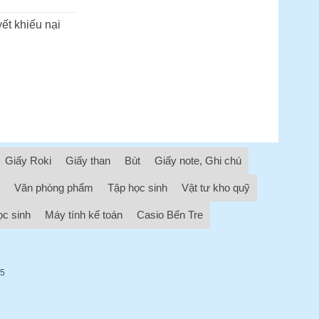
ết khiếu nại
Giấy Roki
Giấy than
Bút
Giấy note, Ghi chú
Văn phòng phẩm
Tập học sinh
Vật tư kho quỹ
ọc sinh
Máy tính kế toán
Casio Bến Tre
05