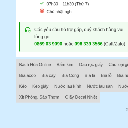
07h30 – 11h30 (Thứ 7)
Chủ nhật nghỉ
Các yêu cầu hỗ trợ gấp, quý khách hàng vui
lòng gọi:
0869 03 9090
hoặc
096 339 3566
(Call/Zalo)
Bách Hóa Online
Bấm kim
Dao rọc giấy
Các loại g
Bìa acco
Bìa cây
Bìa Còng
Bìa lá
Bìa lỗ
Bìa n
Kéo
Kẹp giấy
Nước lau kính
Nước lau sàn
Nước
Xịt Phòng, Sáp Thơm
Giấy Decal Nhiệt