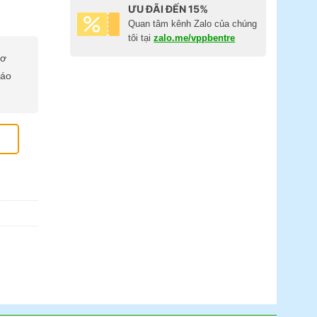
ƯU ĐÃI ĐẾN 15%
Quan tâm kênh Zalo của chúng
tôi tại
zalo.me/vppbentre
cơ
báo