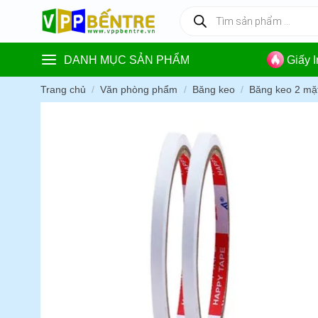
Skip
Tìm
kiếm
to
sản
content
phẩm
DANH MỤC SẢN PHẨM
Giấy 
Trang chủ
/
Văn phòng phẩm
/
Băng keo
/
Băng keo 2 mặ