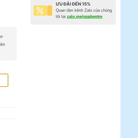
ƯU ĐÃI ĐẾN 15%
Quan tâm kênh Zalo của chúng
tôi tại
zalo.me/vppbentre
cơ
báo