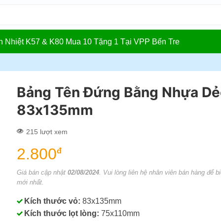
In Nhiệt K57 & K80 Mua 10 Tặng 1 Tại VPP Bến Tre
Bảng Tên Đứng Bằng Nhựa Dẻ
83x135mm
215 lượt xem
2.800
đ
Giá bán cập nhật
02/08/2024
. Vui lòng liên hệ nhân viên bán hàng để bi
mới nhất.
Kích thước vỏ:
83x135mm
Kích thước lọt lòng:
75x110mm