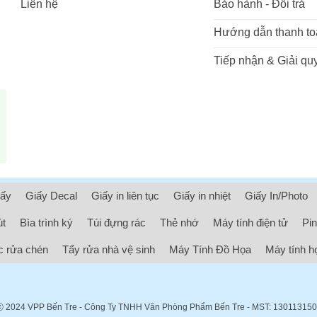
Liên hệ
Bảo hành - Đổi trả
Hướng dẫn thanh to
Tiếp nhận & Giải quy
iấy
Giấy Decal
Giấy in liên tục
Giấy in nhiệt
Giấy In/Photo
út
Bìa trình ký
Túi đựng rác
Thẻ nhớ
Máy tính điện tử
Pin
 rửa chén
Tẩy rửa nhà vệ sinh
Máy Tính Đồ Họa
Máy tính h
ⓒ 2024
VPP Bến Tre
- Công Ty TNHH Văn Phòng Phẩm Bến Tre - MST: 13011315