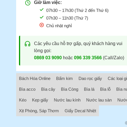
Giờ làm việc:
07h30 – 17h30 (Thứ 2 đến Thứ 6)
07h30 – 11h30 (Thứ 7)
Chủ nhật nghỉ
Các yêu cầu hỗ trợ gấp, quý khách hàng vui
lòng gọi:
0869 03 9090
hoặc
096 339 3566
(Call/Zalo)
Bách Hóa Online
Bấm kim
Dao rọc giấy
Các loại g
Bìa acco
Bìa cây
Bìa Còng
Bìa lá
Bìa lỗ
Bìa n
Kéo
Kẹp giấy
Nước lau kính
Nước lau sàn
Nước
Xịt Phòng, Sáp Thơm
Giấy Decal Nhiệt