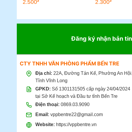
2.500
2.300
đ
đ
Đăng ký nhận bản tin
CTY TNHH VĂN PHÒNG PHẨM BẾN TRE
Địa chỉ:
22A, Đường Tán Kế, Phường An Hội
Tỉnh Vĩnh Long
GPKD:
Số 1301131505 cấp ngày 24/04/2024
tại Sở Kế hoạch và Đầu tư tỉnh Bến Tre
Điện thoại:
0869.03.9090
Email:
vppbentre22@gmail.com
Website:
https://vppbentre.vn