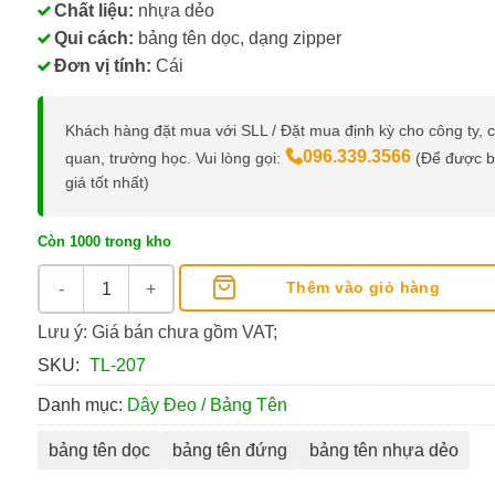
Chất liệu:
nhựa dẻo
Qui cách:
bảng tên dọc, dạng zipper
Đơn vị tính:
Cái
Khách hàng đặt mua với SLL / Đặt mua định kỳ cho công ty, 
096.339.3566
quan, trường học. Vui lòng gọi:
(Để được 
giá tốt nhất)
Còn 1000 trong kho
Bảng Tên Đứng Bằng Nhựa Dẻo 83x135mm số lượng
Thêm vào giỏ hàng
Lưu ý: Giá bán chưa gồm VAT;
SKU:
TL-207
Danh mục:
Dây Đeo / Bảng Tên
bảng tên dọc
bảng tên đứng
bảng tên nhựa dẻo