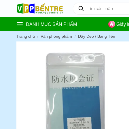
Skip
Tìm
kiếm
to
sản
content
phẩm
DANH MỤC SẢN PHẨM
Giấy 
Trang chủ
/
Văn phòng phẩm
/
Dây Đeo / Bảng Tên