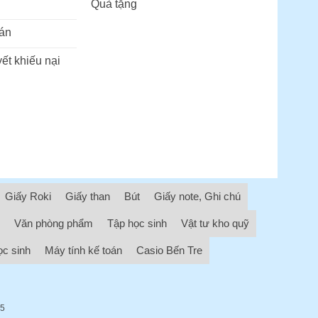
Quà tặng
án
ết khiếu nại
Giấy Roki
Giấy than
Bút
Giấy note, Ghi chú
Văn phòng phẩm
Tập học sinh
Vật tư kho quỹ
ọc sinh
Máy tính kế toán
Casio Bến Tre
05