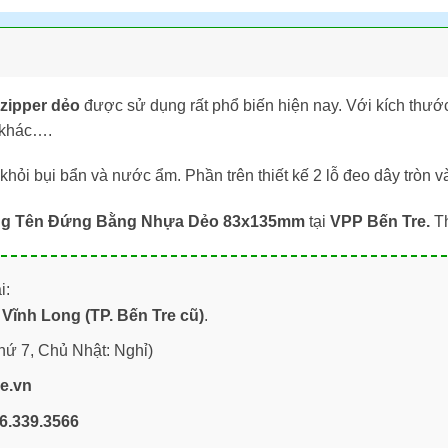
 zipper dẻo
được sử dụng rất phổ biến hiện nay. Với kích thướ
n khác….
 khỏi bụi bẩn và nước ẩm. Phần trên thiết kế 2 lỗ đeo dây tròn v
g Tên Đứng Bằng Nhựa Dẻo 83x135mm
tại
VPP Bến Tre.
Th
i:
Vĩnh Long (TP. Bến Tre cũ)
.
hứ 7, Chủ Nhật: Nghỉ)
re.vn
6.339.3566