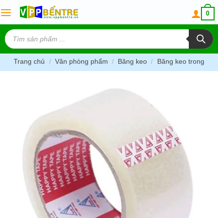
Skip
0
to
content
Tìm
kiếm
sản
phẩm
Trang chủ
/
Văn phòng phẩm
/
Băng keo
/
Băng keo trong