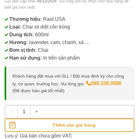
Giá bán cập nhật
04/12/2024
. Vui lòng liên hệ nhân viên bán hàng để
biết giá mới nhất.
Thương hiệu:
Raid USA
Loại:
Chai xịt diệt côn trùng
Dung tích:
600ml
Hương:
lavender, cam, chanh, xả …
Đơn vị tính:
Chai
Hạn sử dụng:
In trên sản phẩm
Khách hàng đặt mua với SLL / Đặt mua định kỳ cho công
096.339.3566
ty, cơ quan, trường học. Vui lòng gọi:
(Để được báo giá tốt nhất)
Bình Xịt Côn Trùng Raid 600ml số lượng
Thêm vào giỏ hàng
Lưu ý: Giá bán chưa gồm VAT;