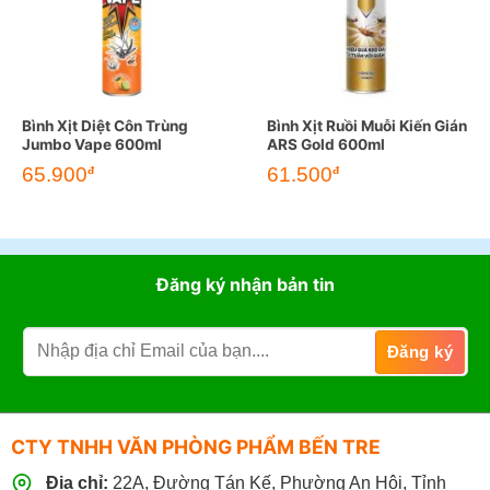
Bình Xịt Diệt Côn Trùng
Bình Xịt Ruồi Muỗi Kiến Gián
Jumbo Vape 600ml
ARS Gold 600ml
Giá
Giá
65.900
61.500
đ
đ
gốc
hiện
là:
tại
88.000đ.
là:
61.500đ.
Đăng ký nhận bản tin
CTY TNHH VĂN PHÒNG PHẨM BẾN TRE
Địa chỉ:
22A, Đường Tán Kế, Phường An Hội, Tỉnh