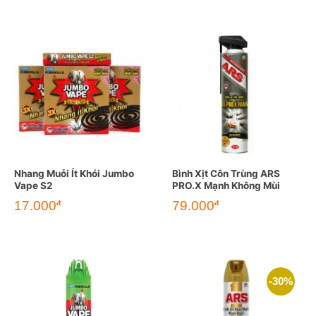
Nhang Muỗi Ít Khói Jumbo
Bình Xịt Côn Trùng ARS
Vape S2
PRO.X Mạnh Không Mùi
17.000
79.000
đ
đ
-30%