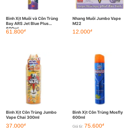
Bình Xịt Muỗi và Côn Trùng
Nhang Muỗi Jumbo Vape
Bay ARS Jet Blue Plus
M22
600ml
61.800
12.000
đ
đ
Bình Xịt Côn Trùng Jumbo
Bình Xịt Côn Trùng Mosfly
Vape Chai 300ml
600ml
37.000
75.600
đ
đ
Giá từ: