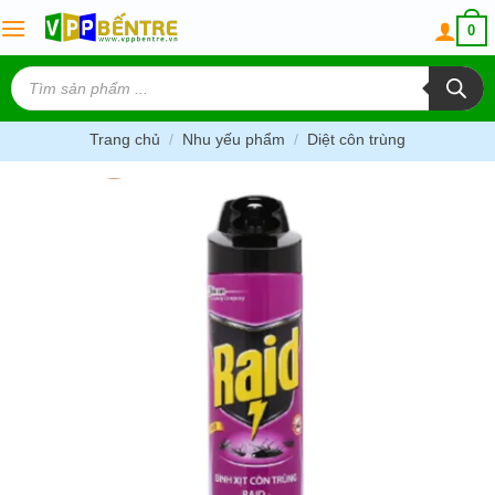
Skip
0
to
content
Tìm
kiếm
sản
phẩm
Trang chủ
/
Nhu yếu phẩm
/
Diệt côn trùng