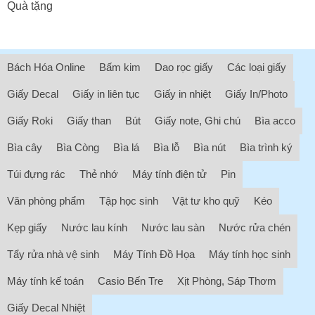
Quà tặng
Bách Hóa Online
Bấm kim
Dao rọc giấy
Các loại giấy
Giấy Decal
Giấy in liên tục
Giấy in nhiệt
Giấy In/Photo
Giấy Roki
Giấy than
Bút
Giấy note, Ghi chú
Bìa acco
Bìa cây
Bìa Còng
Bìa lá
Bìa lỗ
Bìa nút
Bìa trình ký
Túi đựng rác
Thẻ nhớ
Máy tính điện tử
Pin
Văn phòng phẩm
Tập học sinh
Vật tư kho quỹ
Kéo
Kẹp giấy
Nước lau kính
Nước lau sàn
Nước rửa chén
Tẩy rửa nhà vệ sinh
Máy Tính Đồ Họa
Máy tính học sinh
Máy tính kế toán
Casio Bến Tre
Xịt Phòng, Sáp Thơm
Giấy Decal Nhiệt