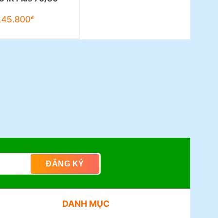
145.800
đ
DANH MỤC