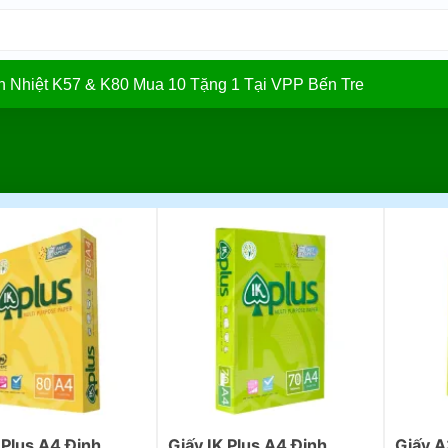
In Nhiệt K57 & K80 Mua 10 Tặng 1 Tại VPP Bến Tre
 Plus A4 Định
Giấy IK Plus A4 Định
Giấy A