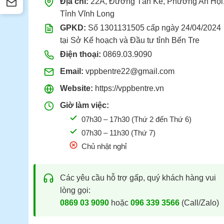
Địa chỉ:
22A, Đường Tán Kế, Phường An Hội
Tỉnh Vĩnh Long
GPKD:
Số 1301131505 cấp ngày 24/04/2024
tại Sở Kế hoạch và Đầu tư tỉnh Bến Tre
Điện thoại:
0869.03.9090
Email:
vppbentre22@gmail.com
Website:
https://vppbentre.vn
Giờ làm việc:
07h30 – 17h30 (Thứ 2 đến Thứ 6)
07h30 – 11h30 (Thứ 7)
Chủ nhật nghỉ
Các yêu cầu hỗ trợ gấp, quý khách hàng vui
lòng gọi:
0869 03 9090
hoặc
096 339 3566
(Call/Zalo)