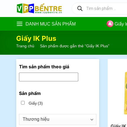
Skip
Tìm
kiếm
to
sản
content
phẩm
DANH MỤC SẢN PHẨM
Giấy 
Giấy IK Plus
Trang chủ
/
Sản phẩm được gắn thẻ “Giấy IK Plus”
Tìm sản phẩm theo giá
Sản phẩm
Giấy
(3)
Giấy IK