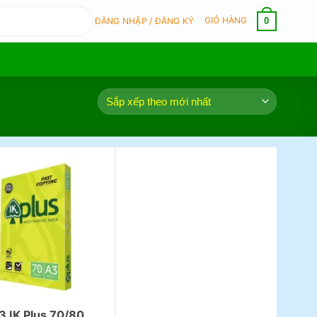
GIỎ HÀNG
0
ĐĂNG NHẬP / ĐĂNG KÝ
3 IK Plus 70/80