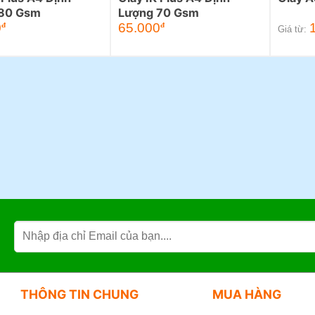
80 Gsm
Lượng 70 Gsm
0
65.000
đ
đ
Giá từ:
THÔNG TIN CHUNG
MUA HÀNG