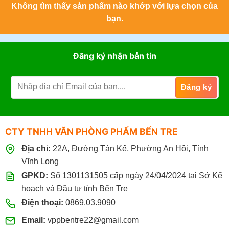
Không tìm thấy sản phẩm nào khớp với lựa chọn của
bạn.
Đăng ký nhận bản tin
CTY TNHH VĂN PHÒNG PHẨM BẾN TRE
Địa chỉ:
22A, Đường Tán Kế, Phường An Hội, Tỉnh
Vĩnh Long
GPKD:
Số 1301131505 cấp ngày 24/04/2024 tại Sở Kế
hoạch và Đầu tư tỉnh Bến Tre
Điện thoại:
0869.03.9090
Email:
vppbentre22@gmail.com