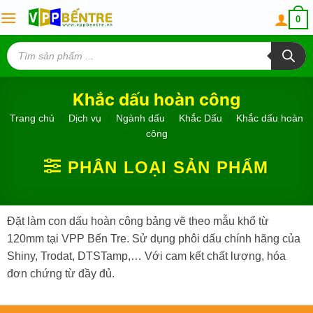
Skip
0
to
content
Tìm
kiếm
sản
phẩm
Khắc dấu hoàn công
Trang chủ
/
Dịch vụ
/
Ngành dấu
/
Khắc Dấu
/
Khắc dấu hoàn
công
PHÂN LOẠI SẢN PHẨM
Đặt làm con dấu hoàn công bảng vẽ theo mẫu khổ từ
120mm tại VPP Bến Tre. Sử dụng phôi dấu chính hãng của
Shiny, Trodat, DTSTamp,… Với cam kết chất lượng, hóa
đơn chứng từ đầy đủ.