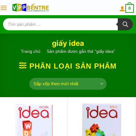
Skip
0
to
content
Tìm
kiếm
sản
phẩm
giấy idea
Trang chủ
/
Sản phẩm được gắn thẻ “giấy idea”
PHÂN LOẠI SẢN PHẨM