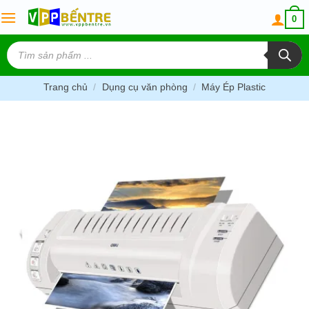
Skip
0
to
content
Tìm
kiếm
sản
phẩm
Trang chủ
/
Dụng cụ văn phòng
/
Máy Ép Plastic