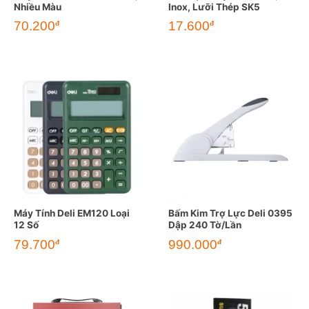
Nhiều Màu
Inox, Lưỡi Thép SK5
70.200
17.600
đ
đ
Máy Tính Deli EM120 Loại
Bấm Kim Trợ Lực Deli 0395
12 Số
Dập 240 Tờ/Lần
79.700
990.000
đ
đ