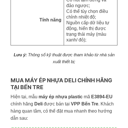
đảo ngược;
Có thể tùy chọn điều
chỉnh nhiệt độ;
Tính năng
Nguồn cấp dữ liệu tự
động, hiển thị được
trạng thái máy (màu
xanh/ đỏ);
Lưu ý:
Thông số kỹ thuật được tham khảo từ nhà sản
xuất thiết bị;
MUA MÁY ÉP NHỰA DELI CHÍNH HÃNG
TẠI BẾN TRE
Hiện tại, mẫu
máy ép nhựa plastic
mã
E3894-EU
chính hãng
Deli
được bán tại
VPP Bến Tre
. Khách
hàng quan tâm, có thể đặt mua nhanh theo hướng
dẫn sau: