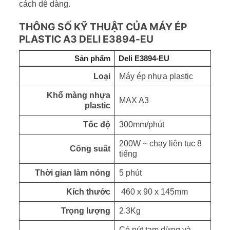
cách dễ dàng.
THÔNG SỐ KỸ THUẬT CỦA MÁY ÉP
PLASTIC A3 DELI E3894-EU
Sản phẩm
Deli E3894-EU
Loại
Máy ép nhựa plastic
Khổ màng nhựa
MAX A3
plastic
Tốc độ
300mm/phút
200W ~ chạy liên tục 8
Công suất
tiếng
Thời gian làm nóng
5 phút
Kích thước
460 х 90 х 145mm
Trọng lượng
2.3Kg
Có nút tạm dừng và