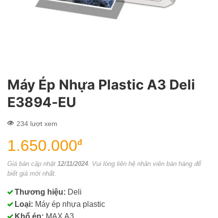
Máy Ép Nhựa Plastic A3 Deli
E3894-EU
234 lượt xem
1.650.000
đ
Giá bán cập nhật
12/11/2024
. Vui lòng liên hệ nhân viên bán hàng để
biết giá mới nhất.
Thương hiệu:
Deli
Loại:
Máy ép nhựa plastic
Khổ ép:
MAX A3