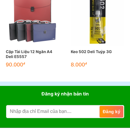
Cặp Tài Liệu 12 Ngăn A4
Keo 502 Deli Tuýp 3G
Deli E5557
90.000
8.000
đ
đ
Đăng ký nhận bản tin