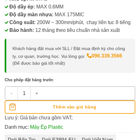
Độ dầy ép:
MAX 0.6MM
Độ dầy màn nhựa:
MAX 175MIC
Công suất:
200W ~ 300mm/phút, chạy liên tục 8 tiếng
Bảo hành:
12 tháng theo tiêu chuẩn nhà sản xuất
Khách hàng đặt mua với SLL / Đặt mua định kỳ cho công
096.339.3566
ty, cơ quan, trường học. Vui lòng gọi:
(Để được báo giá tốt nhất)
Cho phép đặt hàng trước
Máy Ép Nhựa Plastic A3 Deli E3894-EU số lượng
Thêm vào giỏ hàng
Lưu ý: Giá bán chưa gồm VAT;
Danh mục:
Máy Ép Plastic
Deli Bến Tre
Deli E3894-EU
Deli Việt Nam