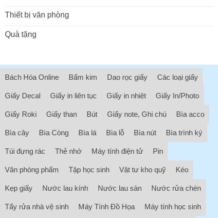
Thiết bị văn phòng
Quà tặng
Bách Hóa Online
Bấm kim
Dao rọc giấy
Các loại giấy
Giấy Decal
Giấy in liên tục
Giấy in nhiệt
Giấy In/Photo
Giấy Roki
Giấy than
Bút
Giấy note, Ghi chú
Bìa acco
Bìa cây
Bìa Còng
Bìa lá
Bìa lỗ
Bìa nút
Bìa trình ký
Túi đựng rác
Thẻ nhớ
Máy tính điện tử
Pin
Văn phòng phẩm
Tập học sinh
Vật tư kho quỹ
Kéo
Kẹp giấy
Nước lau kính
Nước lau sàn
Nước rửa chén
Tẩy rửa nhà vệ sinh
Máy Tính Đồ Họa
Máy tính học sinh