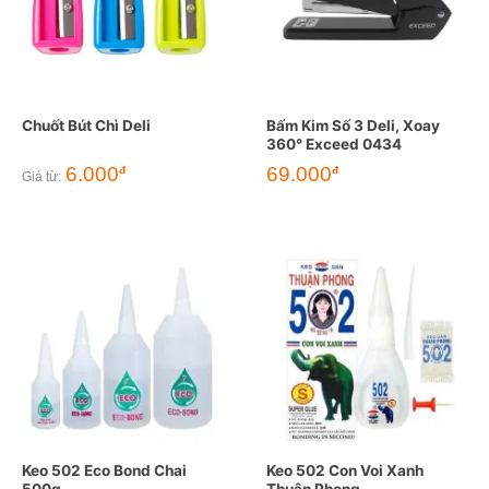
Chuốt Bút Chì Deli
Bấm Kim Số 3 Deli, Xoay
360° Exceed 0434
6.000
69.000
đ
đ
Giá từ:
Keo 502 Eco Bond Chai
Keo 502 Con Voi Xanh
500g
Thuận Phong