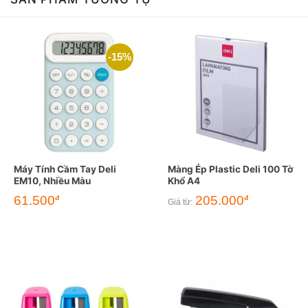
-15%
Máy Tính Cầm Tay Deli
Màng Ép Plastic Deli 100 Tờ
EM10, Nhiều Màu
Khổ A4
Giá
Giá
61.500
205.000
đ
đ
Giá từ:
gốc
hiện
là:
tại
72.500đ.
là:
61.500đ.