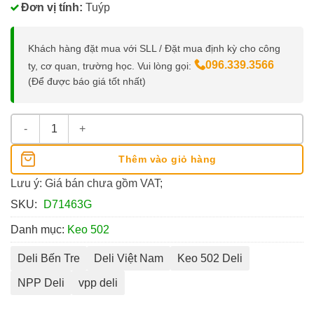
Đơn vị tính:
Tuýp
Khách hàng đặt mua với SLL / Đặt mua định kỳ cho công
096.339.3566
ty, cơ quan, trường học. Vui lòng gọi:
(Để được báo giá tốt nhất)
Keo 502 Deli Tuýp 3G số lượng
Thêm vào giỏ hàng
Lưu ý: Giá bán chưa gồm VAT;
SKU:
D71463G
Danh mục:
Keo 502
Deli Bến Tre
Deli Việt Nam
Keo 502 Deli
NPP Deli
vpp deli