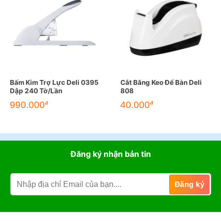
Bấm Kim Trợ Lực Deli 0395
Cắt Băng Keo Để Bàn Deli
Dập 240 Tờ/Lần
808
990.000
40.000
đ
đ
Đăng ký nhận bản tin