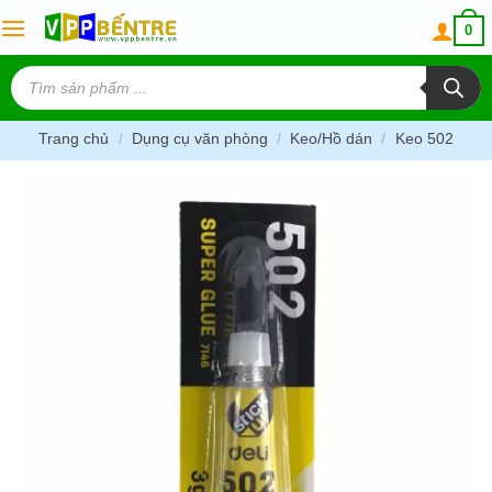
Skip
0
to
content
Tìm
kiếm
sản
phẩm
Trang chủ
/
Dụng cụ văn phòng
/
Keo/Hồ dán
/
Keo 502