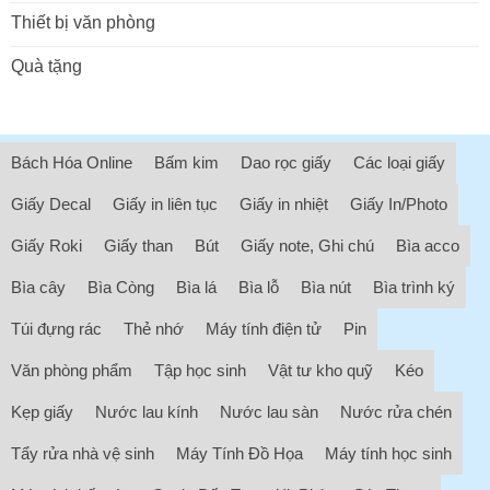
Thiết bị văn phòng
Quà tặng
Bách Hóa Online
Bấm kim
Dao rọc giấy
Các loại giấy
Giấy Decal
Giấy in liên tục
Giấy in nhiệt
Giấy In/Photo
Giấy Roki
Giấy than
Bút
Giấy note, Ghi chú
Bìa acco
Bìa cây
Bìa Còng
Bìa lá
Bìa lỗ
Bìa nút
Bìa trình ký
Túi đựng rác
Thẻ nhớ
Máy tính điện tử
Pin
Văn phòng phẩm
Tập học sinh
Vật tư kho quỹ
Kéo
Kẹp giấy
Nước lau kính
Nước lau sàn
Nước rửa chén
Tẩy rửa nhà vệ sinh
Máy Tính Đồ Họa
Máy tính học sinh