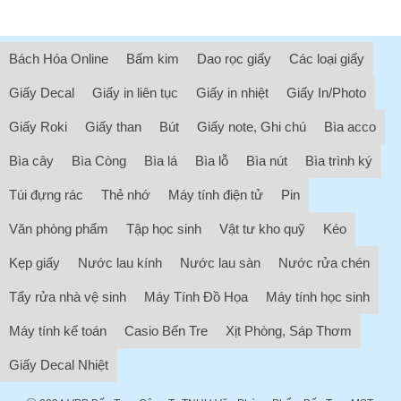
Bách Hóa Online
Bấm kim
Dao rọc giấy
Các loại giấy
Giấy Decal
Giấy in liên tục
Giấy in nhiệt
Giấy In/Photo
Giấy Roki
Giấy than
Bút
Giấy note, Ghi chú
Bìa acco
Bìa cây
Bìa Còng
Bìa lá
Bìa lỗ
Bìa nút
Bìa trình ký
Túi đựng rác
Thẻ nhớ
Máy tính điện tử
Pin
Văn phòng phẩm
Tập học sinh
Vật tư kho quỹ
Kéo
Kẹp giấy
Nước lau kính
Nước lau sàn
Nước rửa chén
Tẩy rửa nhà vệ sinh
Máy Tính Đồ Họa
Máy tính học sinh
Máy tính kế toán
Casio Bến Tre
Xịt Phòng, Sáp Thơm
Giấy Decal Nhiệt