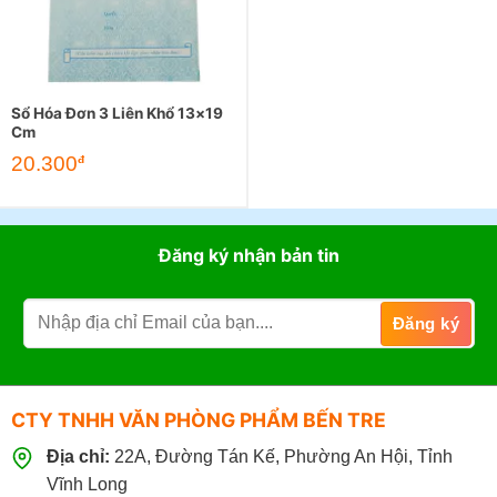
Sổ Hóa Đơn 3 Liên Khổ 13×19
Cm
20.300
đ
Đăng ký nhận bản tin
CTY TNHH VĂN PHÒNG PHẨM BẾN TRE
Địa chỉ:
22A, Đường Tán Kế, Phường An Hội, Tỉnh
Vĩnh Long