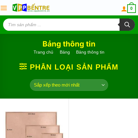
Skip
0
to
content
Tìm
kiếm
sản
phẩm
Bảng thông tin
Trang chủ
/
Bảng
/
Bảng thông tin
PHÂN LOẠI SẢN PHẨM