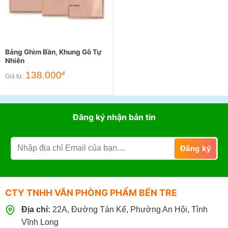
Bảng Ghim Bần, Khung Gỗ Tự
Nhiên
138.000
đ
Giá từ:
Đăng ký nhận bản tin
CTY TNHH VĂN PHÒNG PHẨM BẾN TRE
Địa chỉ:
22A, Đường Tán Kế, Phường An Hội, Tỉnh
Vĩnh Long