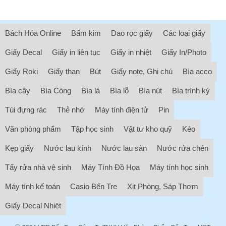
Bách Hóa Online
Bấm kim
Dao rọc giấy
Các loại giấy
Giấy Decal
Giấy in liên tục
Giấy in nhiệt
Giấy In/Photo
Giấy Roki
Giấy than
Bút
Giấy note, Ghi chú
Bìa acco
Bìa cây
Bìa Còng
Bìa lá
Bìa lỗ
Bìa nút
Bìa trình ký
Túi đựng rác
Thẻ nhớ
Máy tính điện tử
Pin
Văn phòng phẩm
Tập học sinh
Vật tư kho quỹ
Kéo
Kẹp giấy
Nước lau kính
Nước lau sàn
Nước rửa chén
Tẩy rửa nhà vệ sinh
Máy Tính Đồ Họa
Máy tính học sinh
Máy tính kế toán
Casio Bến Tre
Xịt Phòng, Sáp Thơm
Giấy Decal Nhiệt