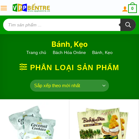
Skip
0
to
content
Tìm
kiếm
sản
phẩm
Bánh, Kẹo
Trang chủ
/
Bách Hóa Online
/
Bánh, Kẹo
PHÂN LOẠI SẢN PHẨM