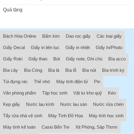
Quà tặng
Bách Hóa Online
Bấm kim
Dao rọc giấy
Các loại giấy
Giấy Decal
Giấy in liên tục
Giấy in nhiệt
Giấy In/Photo
Giấy Roki
Giấy than
Bút
Giấy note, Ghi chú
Bìa acco
Bìa cây
Bìa Còng
Bìa lá
Bìa lỗ
Bìa nút
Bìa trình ký
Túi đựng rác
Thẻ nhớ
Máy tính điện tử
Pin
Văn phòng phẩm
Tập học sinh
Vật tư kho quỹ
Kéo
Kẹp giấy
Nước lau kính
Nước lau sàn
Nước rửa chén
Tẩy rửa nhà vệ sinh
Máy Tính Đồ Họa
Máy tính học sinh
Máy tính kế toán
Casio Bến Tre
Xịt Phòng, Sáp Thơm