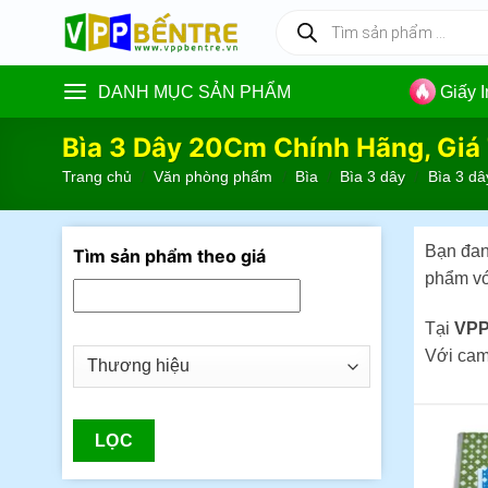
Skip
Tìm
kiếm
to
sản
content
phẩm
DANH MỤC SẢN PHẨM
Giấy 
Bìa 3 Dây 20Cm Chính Hãng, Giá
Trang chủ
/
Văn phòng phẩm
/
Bìa
/
Bìa 3 dây
/
Bìa 3 dâ
Bạn đang
Tìm sản phẩm theo giá
phẩm vớ
Tại
VPP
Với cam
LỌC