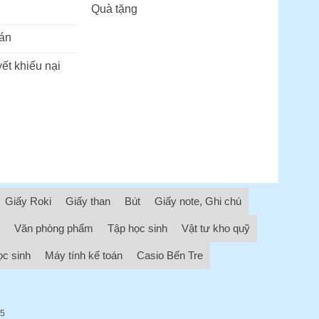
Quà tặng
án
ết khiếu nại
Giấy Roki
Giấy than
Bút
Giấy note, Ghi chú
Văn phòng phẩm
Tập học sinh
Vật tư kho quỹ
ọc sinh
Máy tính kế toán
Casio Bến Tre
05