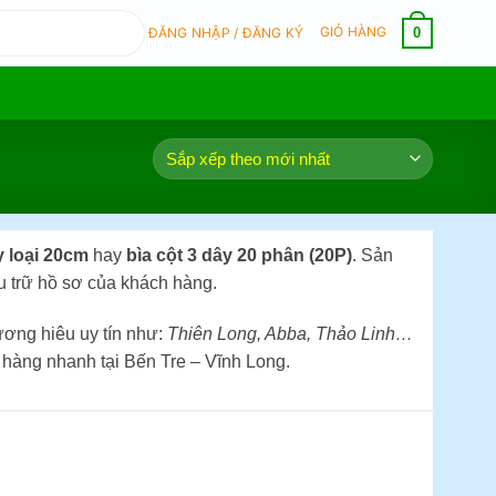
GIỎ HÀNG
0
ĐĂNG NHẬP / ĐĂNG KÝ
y loại 20cm
hay
bìa cột 3 dây 20 phân (20P)
. Sản
u trữ hồ sơ của khách hàng.
ơng hiêu uy tín như:
Thiên Long, Abba, Thảo Linh…
 hàng nhanh tại Bến Tre – Vĩnh Long.