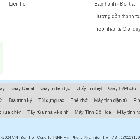
Liên hệ
Bảo hành - Đổi trả
Hướng dẫn thanh to
Tiếp nhận & Giải quy
iấy
Giấy Decal
Giấy in liên tục
Giấy in nhiệt
Giấy In/Photo
út
Bìa trình ký
Túi đựng rác
Thẻ nhớ
Máy tính điện tử
Pin
 rửa chén
Tẩy rửa nhà vệ sinh
Máy Tính Đồ Họa
Máy tính h
ⓒ 2024
VPP Bến Tre
- Công Ty TNHH Văn Phòng Phẩm Bến Tre - MST: 13011315