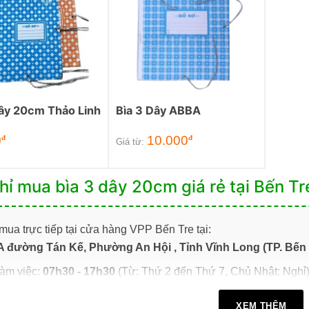
Dây 20cm Thảo Linh
Bìa 3 Dây ABBA
0
10.000
đ
đ
Giá từ:
hỉ mua bìa 3 dây 20cm giá rẻ tại Bến Tr
ua trực tiếp tại cửa hàng VPP Bến Tre tại:
A đường Tán Kế, Phường An Hội , Tỉnh Vĩnh Long (TP. Bến 
làm việc:
07h30 - 17h30
(Từ: Thứ 2 đến Thứ 7, Chủ Nhật: Nghỉ
mua online tại website
https://vppbentre.vn
XEM THÊM