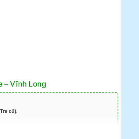
e – Vĩnh Long
Tre cũ)
.
)