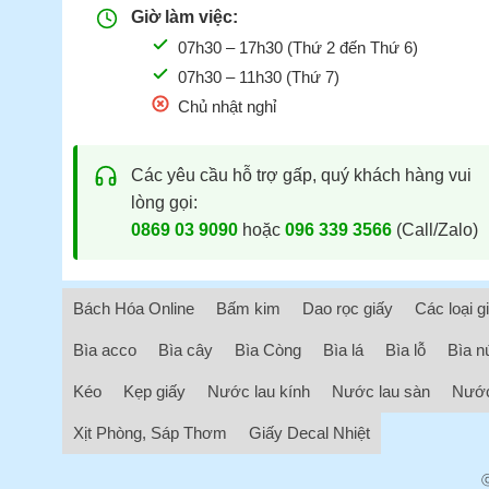
Giờ làm việc:
07h30 – 17h30 (Thứ 2 đến Thứ 6)
07h30 – 11h30 (Thứ 7)
Chủ nhật nghỉ
Các yêu cầu hỗ trợ gấp, quý khách hàng vui
lòng gọi:
0869 03 9090
hoặc
096 339 3566
(Call/Zalo)
Bách Hóa Online
Bấm kim
Dao rọc giấy
Các loại g
Bìa acco
Bìa cây
Bìa Còng
Bìa lá
Bìa lỗ
Bìa n
Kéo
Kẹp giấy
Nước lau kính
Nước lau sàn
Nước
Xịt Phòng, Sáp Thơm
Giấy Decal Nhiệt