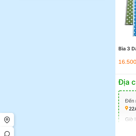
Bìa 3 
16.50
Địa c
Đến m
22
Giờ 
Đặt 