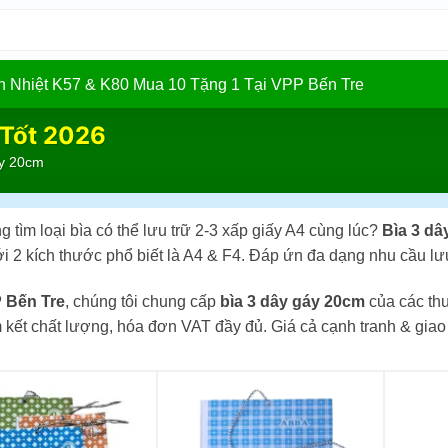
In Nhiệt K57 & K80 Mua 10 Tặng 1 Tại VPP Bến Tre
 Tốt 2026
y 20cm
 tìm loại bìa có thể lưu trữ 2-3 xấp giấy A4 cùng lúc?
Bìa 3 dâ
i 2 kích thước phổ biết là A4 & F4. Đáp ứn đa dạng nhu cầu lư
 Bến Tre
, chúng tôi chung cấp
bìa 3 dây gáy 20cm
của các thư
 kết chất lượng, hóa đơn VAT đầy đủ. Giá cả cạnh tranh & giao