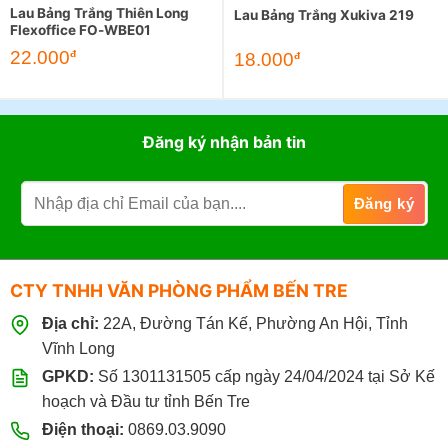
Lau Bảng Trắng Thiên Long
Lau Bảng Trắng Xukiva 219
Flexoffice FO-WBE01
22.000
đ
18.000
đ
Đăng ký nhận bản tin
CTY TNHH VĂN PHÒNG PHẨM BẾN TRE
Địa chỉ:
22A, Đường Tán Kế, Phường An Hội, Tỉnh
Vĩnh Long
GPKD:
Số 1301131505 cấp ngày 24/04/2024 tại Sở Kế
hoạch và Đầu tư tỉnh Bến Tre
Điện thoại:
0869.03.9090