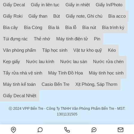
Giấy Decal
Giấy in liên tục
Giấy in nhiệt
Giấy In/Photo
Giấy Roki
Giấy than
Bút
Giấy note, Ghi chú
Bìa acco
Bìa cây
Bìa Còng
Bìa lá
Bìa lỗ
Bìa nút
Bìa trình ký
Túi đựng rác
Thẻ nhớ
Máy tính điện tử
Pin
Văn phòng phẩm
Tập học sinh
Vật tư kho quỹ
Kéo
Kẹp giấy
Nước lau kính
Nước lau sàn
Nước rửa chén
Tẩy rửa nhà vệ sinh
Máy Tính Đồ Họa
Máy tính học sinh
Máy tính kế toán
Casio Bến Tre
Xịt Phòng, Sáp Thơm
Giấy Decal Nhiệt
ⓒ 2024
VPP Bến Tre
- Công Ty TNHH Văn Phòng Phẩm Bến Tre - MST:
1301131505