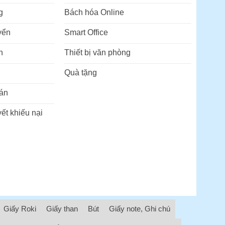
g
Bách hóa Online
yển
Smart Office
n
Thiết bị văn phòng
Quà tặng
án
ết khiếu nại
Giấy Roki
Giấy than
Bút
Giấy note, Ghi chú