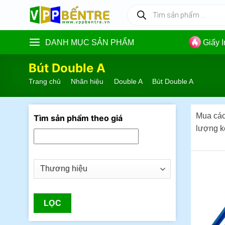
Skip
Tìm
kiếm
to
sản
content
phẩm
DANH MỤC SẢN PHẨM
Giấy 
Bút Double A
Trang chủ
/
Nhãn hiệu
/
Double A
/
Bút Double A
Mua các 
Tìm sản phẩm theo giá
lượng k
LỌC