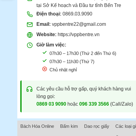
tại Sở Kế hoạch và Đầu tư tỉnh Bến Tre
Điện thoại:
0869.03.9090
Email:
vppbentre22@gmail.com
Website:
https://vppbentre.vn
Giờ làm việc:
07h30 – 17h30 (Thứ 2 đến Thứ 6)
07h30 – 11h30 (Thứ 7)
Chủ nhật nghỉ
Các yêu cầu hỗ trợ gấp, quý khách hàng vui
lòng gọi:
0869 03 9090
hoặc
096 339 3566
(Call/Zalo)
Bách Hóa Online
Bấm kim
Dao rọc giấy
Các loại g