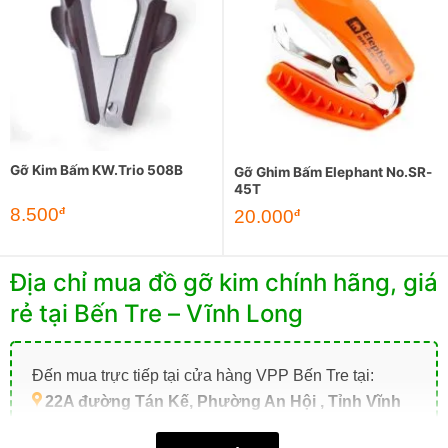
Gỡ Kim Bấm KW.Trio 508B
Gỡ Ghim Bấm Elephant No.SR-
45T
8.500
đ
20.000
đ
Địa chỉ mua đồ gỡ kim chính hãng, giá
rẻ tại Bến Tre – Vĩnh Long
Đến mua trực tiếp tại cửa hàng VPP Bến Tre tại:
22A đường Tán Kế, Phường An Hội , Tỉnh Vĩnh
Long (TP. Bến Tre cũ)
.