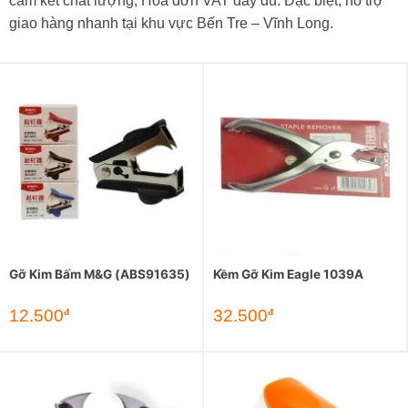
cam kết chất lượng, Hóa đơn VAT đầy đủ. Đặc biệt, hỗ trợ
giao hàng nhanh tại khu vực Bến Tre – Vĩnh Long.
Gỡ Kim Bấm M&G (ABS91635)
Kềm Gỡ Kim Eagle 1039A
12.500
32.500
đ
đ