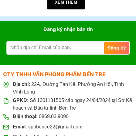
XEM THÊM
Giờ làm việc:
07h30 - 17h30
(Từ: Thứ 2 đến Thứ 7,
Chủ Nhật: Nghỉ)
Đặt mua online tại website
https://vppbentre.vn
Đăng ký nhận bản tin
Đặt mua qua điện thoại:
0869.03.9090
096.339.3566
CTY TNHH VĂN PHÒNG PHẨM BẾN TRE
Địa chỉ:
22A, Đường Tán Kế, Phường An Hội, Tỉnh
Vĩnh Long
GPKD:
Số 1301131505 cấp ngày 24/04/2024 tại Sở Kế
hoạch và Đầu tư tỉnh Bến Tre
Điện thoại:
0869.03.9090
Email:
vppbentre22@gmail.com