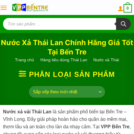
Skip
0
to
content
Tìm
kiếm
sản
phẩm
Nước Xả Thái Lan Chính Hãng Giá Tốt
Tại Bến Tre
Trang chủ
/
Hàng tiêu dùng Thái Lan
/
Nước xả Thái
PHÂN LOẠI SẢN PHẨM
Nước xả vải Thái Lan
là sản phẩm phổ biến tại Bến Tre –
Vĩnh Long. Đây giải pháp hoàn hảo cho quần áo mềm mại,
thơm lâu và an toàn cho làn da nhạy cảm. Tại
VPP Bến Tre
,