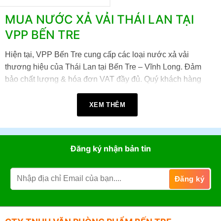
MUA NƯỚC XẢ VẢI THÁI LAN TẠI
VPP BẾN TRE
Hiện tại, VPP Bến Tre cung cấp các loại nước xả vải
thương hiệu của Thái Lan tại Bến Tre – Vĩnh Long. Đảm
bảo chất lượng & hóa đơn VAT đầy đủ. Quý khách hàng
quan tâm, có thể đặt mua nhanh theo hướng dẫn sau:
XEM THÊM
Đến mua trực tiếp tại cửa hàng VPP Bến Tre tại:
22A đường Tán Kế, Phường An Hội , Tỉnh Vĩnh
Đăng ký nhận bản tin
Long (TP. Bến Tre cũ)
.
Giờ làm việc:
07h30 - 17h30
(Từ: Thứ 2 đến Thứ 7,
Chủ Nhật: Nghỉ)
Đặt mua online tại website
https://vppbentre.vn
Đặt mua qua điện thoại:
0869.03.9090