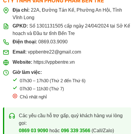
CTY TNHH VĂN PHÒNG PHẨM BẾN TRE
096.339.3566
Địa chỉ:
22A, Đường Tán Kế, Phường An Hội, Tỉnh
Vĩnh Long
GPKD:
Số 1301131505 cấp ngày 24/04/2024 tại Sở Kế
hoạch và Đầu tư tỉnh Bến Tre
Điện thoại:
0869.03.9090
Email:
vppbentre22@gmail.com
Website:
https://vppbentre.vn
Giờ làm việc:
07h30 – 17h30 (Thứ 2 đến Thứ 6)
07h30 – 11h30 (Thứ 7)
Chủ nhật nghỉ
Các yêu cầu hỗ trợ gấp, quý khách hàng vui lòng
gọi:
0869 03 9090
hoặc
096 339 3566
(Call/Zalo)