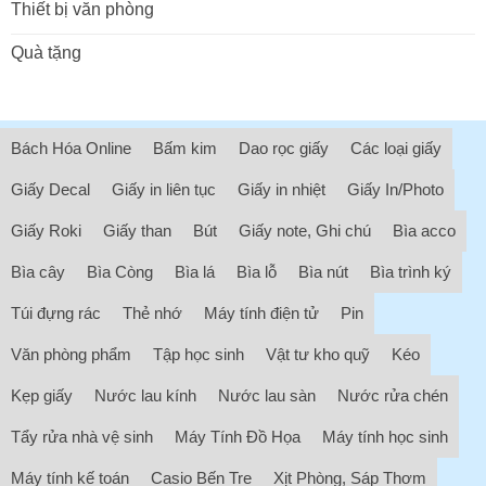
Thiết bị văn phòng
Quà tặng
Bách Hóa Online
Bấm kim
Dao rọc giấy
Các loại giấy
Giấy Decal
Giấy in liên tục
Giấy in nhiệt
Giấy In/Photo
Giấy Roki
Giấy than
Bút
Giấy note, Ghi chú
Bìa acco
Bìa cây
Bìa Còng
Bìa lá
Bìa lỗ
Bìa nút
Bìa trình ký
Túi đựng rác
Thẻ nhớ
Máy tính điện tử
Pin
Văn phòng phẩm
Tập học sinh
Vật tư kho quỹ
Kéo
Kẹp giấy
Nước lau kính
Nước lau sàn
Nước rửa chén
Tẩy rửa nhà vệ sinh
Máy Tính Đồ Họa
Máy tính học sinh
Máy tính kế toán
Casio Bến Tre
Xịt Phòng, Sáp Thơm