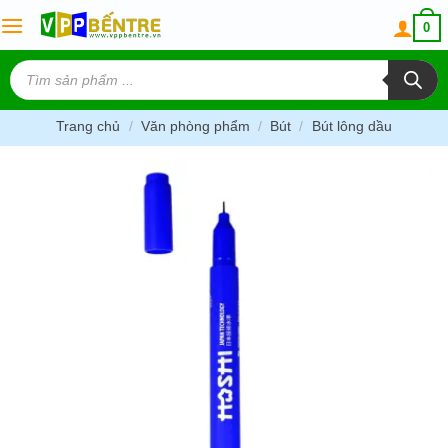
Skip
0
to
content
Tìm
kiếm
sản
phẩm
Trang chủ
/
Văn phòng phẩm
/
Bút
/
Bút lông dầu