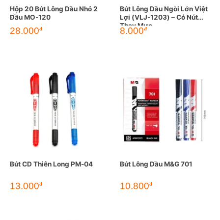
Hộp 20 Bút Lông Dầu Nhỏ 2
Bút Lông Dầu Ngòi Lớn Việt
Đầu MO-120
Lợi (VLJ-1203) – Có Nút
Thay Mực
28.000
8.000
đ
đ
Bút CD Thiên Long PM-04
Bút Lông Dầu M&G 701
13.000
10.800
đ
đ