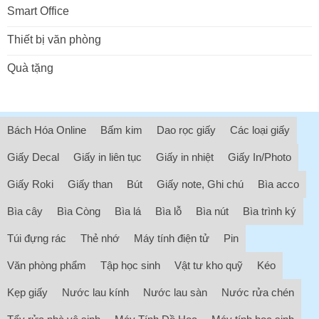
Smart Office
Thiết bị văn phòng
Quà tặng
Bách Hóa Online
Bấm kim
Dao rọc giấy
Các loại giấy
Giấy Decal
Giấy in liên tục
Giấy in nhiệt
Giấy In/Photo
Giấy Roki
Giấy than
Bút
Giấy note, Ghi chú
Bìa acco
Bìa cây
Bìa Còng
Bìa lá
Bìa lỗ
Bìa nút
Bìa trình ký
Túi đựng rác
Thẻ nhớ
Máy tính điện tử
Pin
Văn phòng phẩm
Tập học sinh
Vật tư kho quỹ
Kéo
Kẹp giấy
Nước lau kính
Nước lau sàn
Nước rửa chén