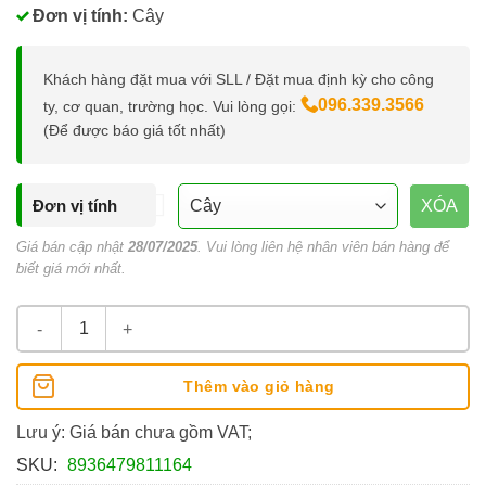
Đơn vị tính:
Cây
Khách hàng đặt mua với SLL / Đặt mua định kỳ cho công
096.339.3566
ty, cơ quan, trường học. Vui lòng gọi:
(Để được báo giá tốt nhất)
Đơn vị tính
XÓA
Giá bán cập nhật
28/07/2025
. Vui lòng liên hệ nhân viên bán hàng để
biết giá mới nhất.
Bút Lông Dầu Hoshi PM-019/HS Thiên Long số lượng
Thêm vào giỏ hàng
Lưu ý: Giá bán chưa gồm VAT;
SKU:
8936479811164