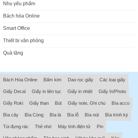
Nhu yếu phẩm
Bách hóa Online
Smart Office
Thiết bị văn phòng
Quà tặng
Bách Hóa Online
Bấm kim
Dao rọc giấy
Các loại giấy
Giấy Decal
Giấy in liên tục
Giấy in nhiệt
Giấy In/Photo
Giấy Roki
Giấy than
Bút
Giấy note, Ghi chú
Bìa acco
Bìa cây
Bìa Còng
Bìa lá
Bìa lỗ
Bìa nút
Bìa trình ký
Túi đựng rác
Thẻ nhớ
Máy tính điện tử
Pin