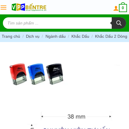
Skip
0
to
content
Tìm
kiếm
sản
phẩm
Trang chủ
/
Dịch vụ
/
Ngành dấu
/
Khắc Dấu
/
Khắc Dấu 2 Dòng