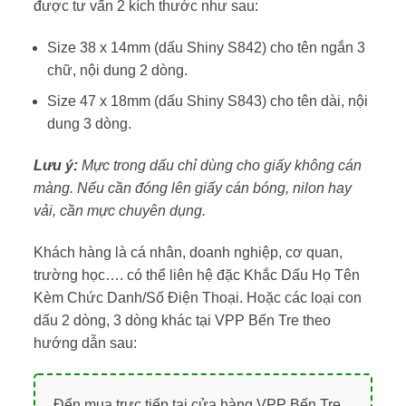
được tư vấn 2 kích thước như sau:
Size 38 x 14mm (dấu Shiny S842) cho tên ngắn 3
chữ, nội dung 2 dòng.
Size 47 x 18mm (dấu Shiny S843) cho tên dài, nội
dung 3 dòng.
Lưu ý:
Mực trong dấu chỉ dùng cho giấy không cán
màng. Nếu cần đóng lên giấy cán bóng, nilon hay
vải, cần mực chuyên dụng.
Khách hàng là cá nhân, doanh nghiệp, cơ quan,
trường học…. có thể liên hệ đặc Khắc Dấu Họ Tên
Kèm Chức Danh/Số Điện Thoại. Hoặc các loại con
dấu 2 dòng, 3 dòng khác tại VPP Bến Tre theo
hướng dẫn sau:
Đến mua trực tiếp tại cửa hàng VPP Bến Tre