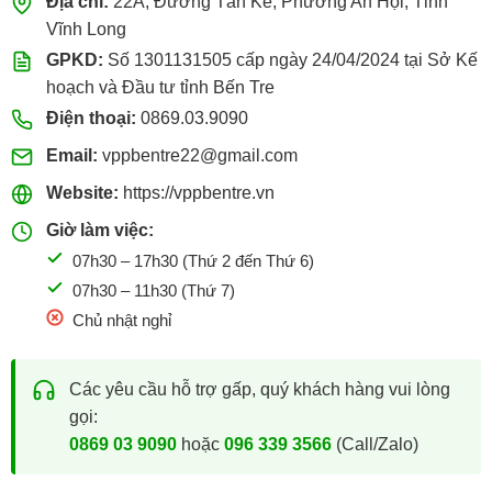
Địa chỉ:
22A, Đường Tán Kế, Phường An Hội, Tỉnh
Vĩnh Long
GPKD:
Số 1301131505 cấp ngày 24/04/2024 tại Sở Kế
hoạch và Đầu tư tỉnh Bến Tre
Điện thoại:
0869.03.9090
Email:
vppbentre22@gmail.com
Website:
https://vppbentre.vn
Giờ làm việc:
07h30 – 17h30 (Thứ 2 đến Thứ 6)
07h30 – 11h30 (Thứ 7)
Chủ nhật nghỉ
Các yêu cầu hỗ trợ gấp, quý khách hàng vui lòng
gọi:
0869 03 9090
hoặc
096 339 3566
(Call/Zalo)