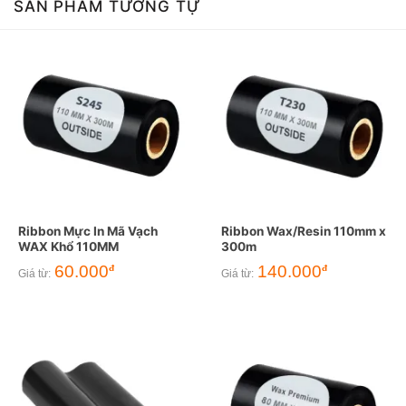
SẢN PHẨM TƯƠNG TỰ
Ribbon Mực In Mã Vạch
Ribbon Wax/Resin 110mm x
WAX Khổ 110MM
300m
60.000
140.000
đ
đ
Giá từ:
Giá từ: