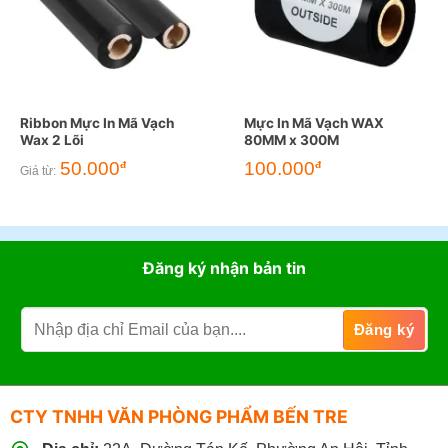
Ribbon Mực In Mã Vạch
Mực In Mã Vạch WAX
Wax 2 Lõi
80MM x 300M
50.000
100.000
đ
đ
Giá từ:
Đăng ký nhận bản tin
CTY TNHH VĂN PHÒNG PHẨM BẾN TRE