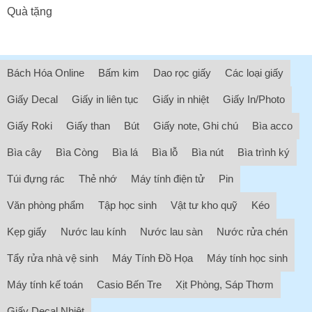
Quà tặng
Bách Hóa Online
Bấm kim
Dao rọc giấy
Các loại giấy
Giấy Decal
Giấy in liên tục
Giấy in nhiệt
Giấy In/Photo
Giấy Roki
Giấy than
Bút
Giấy note, Ghi chú
Bìa acco
Bìa cây
Bìa Còng
Bìa lá
Bìa lỗ
Bìa nút
Bìa trình ký
Túi đựng rác
Thẻ nhớ
Máy tính điện tử
Pin
Văn phòng phẩm
Tập học sinh
Vật tư kho quỹ
Kéo
Kẹp giấy
Nước lau kính
Nước lau sàn
Nước rửa chén
Tẩy rửa nhà vệ sinh
Máy Tính Đồ Họa
Máy tính học sinh
Máy tính kế toán
Casio Bến Tre
Xịt Phòng, Sáp Thơm
Giấy Decal Nhiệt