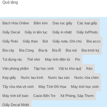
Quà tặng
Bách Hóa Online
Bấm kim
Dao rọc giấy
Các loại giấy
Giấy Decal
Giấy in liên tục
Giấy in nhiệt
Giấy In/Photo
Giấy Roki
Giấy than
Bút
Giấy note, Ghi chú
Bìa acco
Bìa cây
Bìa Còng
Bìa lá
Bìa lỗ
Bìa nút
Bìa trình ký
Túi đựng rác
Thẻ nhớ
Máy tính điện tử
Pin
Văn phòng phẩm
Tập học sinh
Vật tư kho quỹ
Kéo
Kẹp giấy
Nước lau kính
Nước lau sàn
Nước rửa chén
Tẩy rửa nhà vệ sinh
Máy Tính Đồ Họa
Máy tính học sinh
Máy tính kế toán
Casio Bến Tre
Xịt Phòng, Sáp Thơm
Giấy Decal Nhiệt