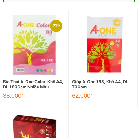
-21%
Bìa Thái A-One Color, Khổ A4,
Giấy A-One 168, Khổ A4, ĐL
ĐL 180Gsm Nhiều Màu
70Gsm
Giá
Giá
38.000
62.000
đ
đ
gốc
hiện
là:
tại
48.000đ.
là:
38.000đ.