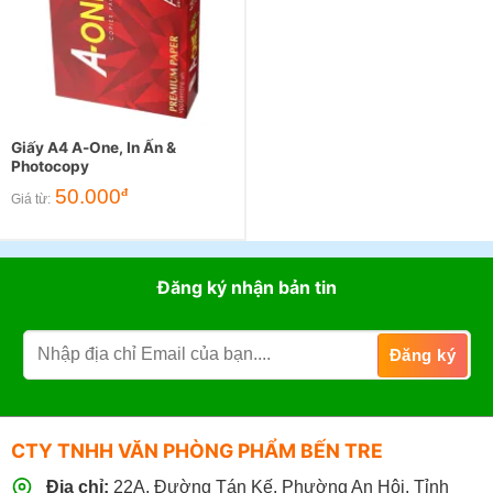
Giấy A4 A-One, In Ấn &
Photocopy
50.000
đ
Giá từ:
Đăng ký nhận bản tin
CTY TNHH VĂN PHÒNG PHẨM BẾN TRE
Địa chỉ:
22A, Đường Tán Kế, Phường An Hội, Tỉnh