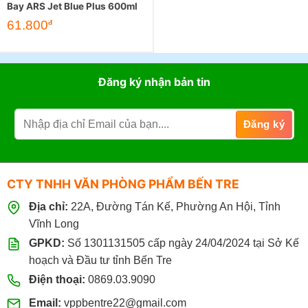
Bay ARS Jet Blue Plus 600ml
61.800
đ
Đăng ký nhận bản tin
CTY TNHH VĂN PHÒNG PHẨM BẾN TRE
Địa chỉ:
22A, Đường Tán Kế, Phường An Hội, Tỉnh
Vĩnh Long
GPKD:
Số 1301131505 cấp ngày 24/04/2024 tại Sở Kế
hoạch và Đầu tư tỉnh Bến Tre
Điện thoại:
0869.03.9090
Email:
vppbentre22@gmail.com