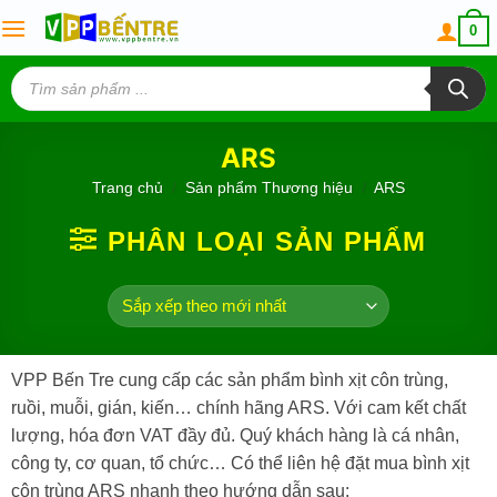
Skip
0
to
content
Tìm
kiếm
sản
phẩm
ARS
Trang chủ
/
Sản phẩm Thương hiệu
/
ARS
PHÂN LOẠI SẢN PHẨM
VPP Bến Tre cung cấp các sản phẩm bình xịt côn trùng,
ruồi, muỗi, gián, kiến… chính hãng ARS. Với cam kết chất
lượng, hóa đơn VAT đầy đủ. Quý khách hàng là cá nhân,
công ty, cơ quan, tổ chức… Có thể liên hệ đặt mua bình xịt
côn trùng ARS nhanh theo hướng dẫn sau: