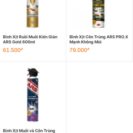
Bình Xịt Ruồi Muỗi Kiến Gián
Bình Xịt Côn Trùng ARS PRO.X
ARS Gold 600ml
Mạnh Không Mùi
Giá
Giá
61.500
79.000
đ
đ
gốc
hiện
là:
tại
88.000đ.
là:
61.500đ.
Bình Xịt Muỗi và Côn Trùng