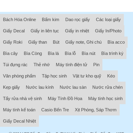
Bách Hóa Online
Bấm kim
Dao rọc giấy
Các loại giấy
Giấy Decal
Giấy in liên tục
Giấy in nhiệt
Giấy In/Photo
Giấy Roki
Giấy than
Bút
Giấy note, Ghi chú
Bìa acco
Bìa cây
Bìa Còng
Bìa lá
Bìa lỗ
Bìa nút
Bìa trình ký
Túi đựng rác
Thẻ nhớ
Máy tính điện tử
Pin
Văn phòng phẩm
Tập học sinh
Vật tư kho quỹ
Kéo
Kẹp giấy
Nước lau kính
Nước lau sàn
Nước rửa chén
Tẩy rửa nhà vệ sinh
Máy Tính Đồ Họa
Máy tính học sinh
Máy tính kế toán
Casio Bến Tre
Xịt Phòng, Sáp Thơm
Giấy Decal Nhiệt