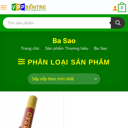
Skip
0
to
content
Tìm
kiếm
sản
phẩm
Ba Sao
Trang chủ
/
Sản phẩm Thương hiệu
/
Ba Sao
PHÂN LOẠI SẢN PHẨM