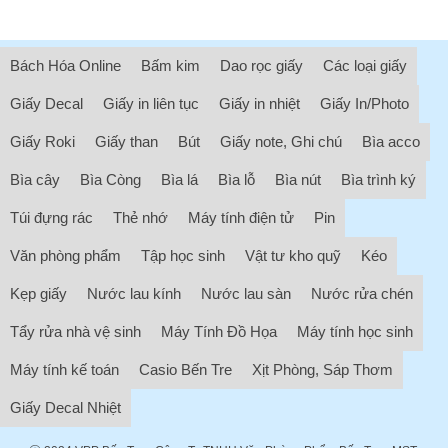
Bách Hóa Online
Bấm kim
Dao rọc giấy
Các loại giấy
Giấy Decal
Giấy in liên tục
Giấy in nhiệt
Giấy In/Photo
Giấy Roki
Giấy than
Bút
Giấy note, Ghi chú
Bìa acco
Bìa cây
Bìa Còng
Bìa lá
Bìa lỗ
Bìa nút
Bìa trình ký
Túi đựng rác
Thẻ nhớ
Máy tính điện tử
Pin
Văn phòng phẩm
Tập học sinh
Vật tư kho quỹ
Kéo
Kẹp giấy
Nước lau kính
Nước lau sàn
Nước rửa chén
Tẩy rửa nhà vệ sinh
Máy Tính Đồ Họa
Máy tính học sinh
Máy tính kế toán
Casio Bến Tre
Xịt Phòng, Sáp Thơm
Giấy Decal Nhiệt