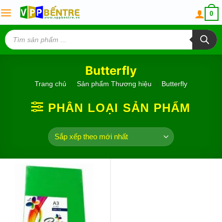
Skip
0
to
content
Tìm
kiếm
sản
phẩm
Butterfly
Trang chủ
/
Sản phẩm Thương hiệu
/
Butterfly
PHÂN LOẠI SẢN PHẨM