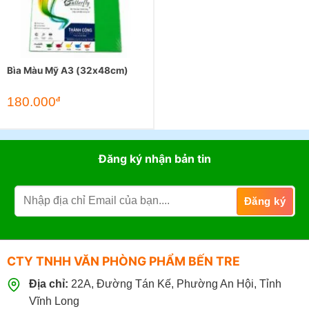
Bìa Màu Mỹ A3 (32x48cm)
180.000
đ
Đăng ký nhận bản tin
CTY TNHH VĂN PHÒNG PHẨM BẾN TRE
Địa chỉ:
22A, Đường Tán Kế, Phường An Hội, Tỉnh
Vĩnh Long