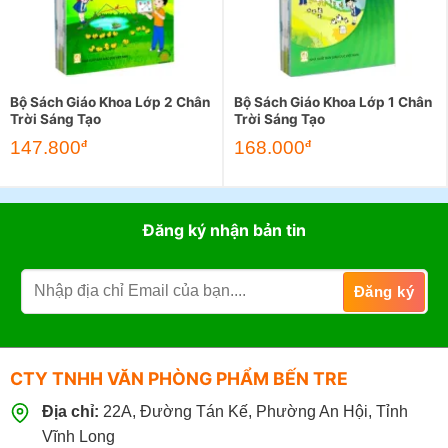
Bộ Sách Giáo Khoa Lớp 2 Chân
Bộ Sách Giáo Khoa Lớp 1 Chân
Trời Sáng Tạo
Trời Sáng Tạo
147.800
168.000
đ
đ
Đăng ký nhận bản tin
CTY TNHH VĂN PHÒNG PHẨM BẾN TRE
Địa chỉ:
22A, Đường Tán Kế, Phường An Hội, Tỉnh
Vĩnh Long