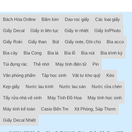
Bách Hóa Online
Bấm kim
Dao rọc giấy
Các loại giấy
Giấy Decal
Giấy in liên tục
Giấy in nhiệt
Giấy In/Photo
Giấy Roki
Giấy than
Bút
Giấy note, Ghi chú
Bìa acco
Bìa cây
Bìa Còng
Bìa lá
Bìa lỗ
Bìa nút
Bìa trình ký
Túi đựng rác
Thẻ nhớ
Máy tính điện tử
Pin
Văn phòng phẩm
Tập học sinh
Vật tư kho quỹ
Kéo
Kẹp giấy
Nước lau kính
Nước lau sàn
Nước rửa chén
Tẩy rửa nhà vệ sinh
Máy Tính Đồ Họa
Máy tính học sinh
Máy tính kế toán
Casio Bến Tre
Xịt Phòng, Sáp Thơm
Giấy Decal Nhiệt