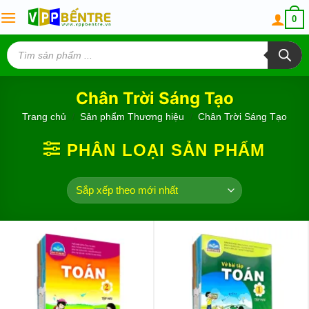
Skip
0
to
content
Tìm
kiếm
sản
phẩm
Chân Trời Sáng Tạo
Trang chủ
/
Sản phẩm Thương hiệu
/
Chân Trời Sáng Tạo
PHÂN LOẠI SẢN PHẨM