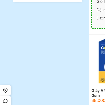
Giờ 
Đặt 
Đặt 
Giấy A
Gsm
Giá
65.00
gốc