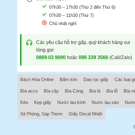
07h30 – 17h30 (Thứ 2 đến Thứ 6)
07h30 – 11h30 (Thứ 7)
Chủ nhật nghỉ
Các yêu cầu hỗ trợ gấp, quý khách hàng vui
lòng gọi:
0869 03 9090
hoặc
096 339 3566
(Call/Zalo)
Bách Hóa Online
Bấm kim
Dao rọc giấy
Các loại g
Bìa acco
Bìa cây
Bìa Còng
Bìa lá
Bìa lỗ
Bìa n
Kéo
Kẹp giấy
Nước lau kính
Nước lau sàn
Nước
Xịt Phòng, Sáp Thơm
Giấy Decal Nhiệt