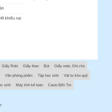
án
ết khiếu nại
Giấy Roki
Giấy than
Bút
Giấy note, Ghi chú
Văn phòng phẩm
Tập học sinh
Vật tư kho quỹ
ọc sinh
Máy tính kế toán
Casio Bến Tre
05