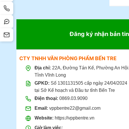
là:
87.000đ.
Đăng ký nhận bản tin
CTY TNHH VĂN PHÒNG PHẨM BẾN TRE
Địa chỉ:
22A, Đường Tán Kế, Phường An Hội
Tỉnh Vĩnh Long
GPKD:
Số 1301131505 cấp ngày 24/04/2024
tại Sở Kế hoạch và Đầu tư tỉnh Bến Tre
Điện thoại:
0869.03.9090
Email:
vppbentre22@gmail.com
Website:
https://vppbentre.vn
Giờ làm việc: