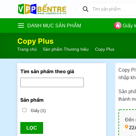
Skip
Tìm
kiếm
to
sản
content
phẩm
DANH MỤC SẢN PHẨM
Giấy 
Copy Plus
Trang chủ
/
Sản phẩm Thương hiệu
/
Copy Plus
Copy Pl
Tìm sản phẩm theo giá
nhập khẩ
Sản phẩ
thành m
Sản phẩm
Giấy
(1)
Đến m
22
LỌC