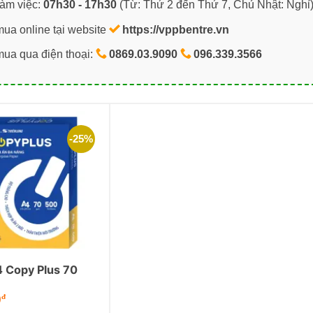
làm việc:
07h30 - 17h30
(Từ: Thứ 2 đến Thứ 7, Chủ Nhật: Nghỉ
mua online tại website
https://vppbentre.vn
mua qua điện thoại:
0869.03.9090
096.339.3566
-25%
4 Copy Plus 70
Giá
0
đ
hiện