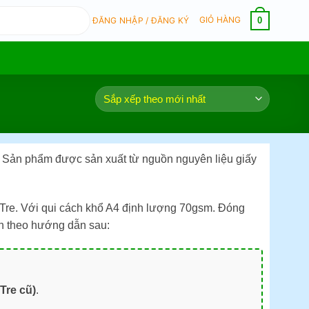
GIỎ HÀNG
0
ĐĂNG NHẬP / ĐĂNG KÝ
. Sản phẩm được sản xuất từ nguồn nguyên liệu giấy
re. Với qui cách khổ A4 định lượng 70gsm. Đóng
h theo hướng dẫn sau:
Tre cũ)
.