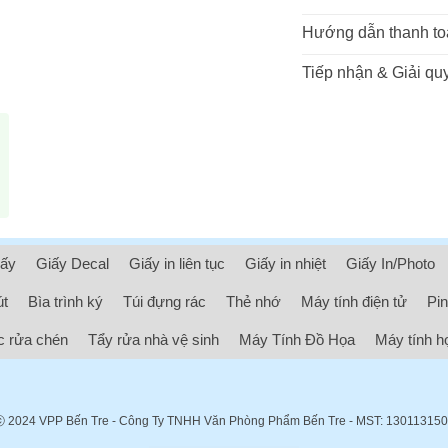
Hướng dẫn thanh to
Tiếp nhận & Giải quy
iấy
Giấy Decal
Giấy in liên tục
Giấy in nhiệt
Giấy In/Photo
út
Bìa trình ký
Túi đựng rác
Thẻ nhớ
Máy tính điện tử
Pin
 rửa chén
Tẩy rửa nhà vệ sinh
Máy Tính Đồ Họa
Máy tính h
ⓒ 2024
VPP Bến Tre
- Công Ty TNHH Văn Phòng Phẩm Bến Tre - MST: 13011315