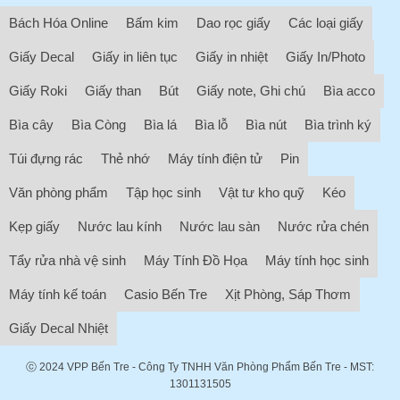
Bách Hóa Online
Bấm kim
Dao rọc giấy
Các loại giấy
Giấy Decal
Giấy in liên tục
Giấy in nhiệt
Giấy In/Photo
Giấy Roki
Giấy than
Bút
Giấy note, Ghi chú
Bìa acco
Bìa cây
Bìa Còng
Bìa lá
Bìa lỗ
Bìa nút
Bìa trình ký
Túi đựng rác
Thẻ nhớ
Máy tính điện tử
Pin
Văn phòng phẩm
Tập học sinh
Vật tư kho quỹ
Kéo
Kẹp giấy
Nước lau kính
Nước lau sàn
Nước rửa chén
Tẩy rửa nhà vệ sinh
Máy Tính Đồ Họa
Máy tính học sinh
Máy tính kế toán
Casio Bến Tre
Xịt Phòng, Sáp Thơm
Giấy Decal Nhiệt
ⓒ 2024
VPP Bến Tre
- Công Ty TNHH Văn Phòng Phẩm Bến Tre - MST:
1301131505