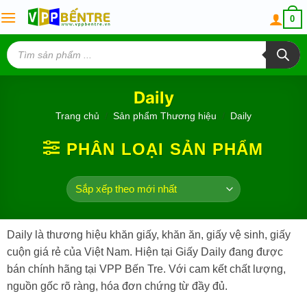
Skip
0
to
content
Tìm
kiếm
sản
phẩm
Daily
Trang chủ
/
Sản phẩm Thương hiệu
/
Daily
PHÂN LOẠI SẢN PHẨM
Daily là thương hiệu khăn giấy, khăn ăn, giấy vệ sinh, giấy
cuộn giá rẻ của Việt Nam. Hiện tại Giấy Daily đang được
bán chính hãng tại VPP Bến Tre. Với cam kết chất lượng,
nguồn gốc rõ ràng, hóa đơn chứng từ đầy đủ.