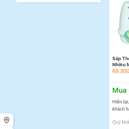
Sáp Th
Nhiều 
69.30
Mua 
Hiện tại
khách h
Quý khá