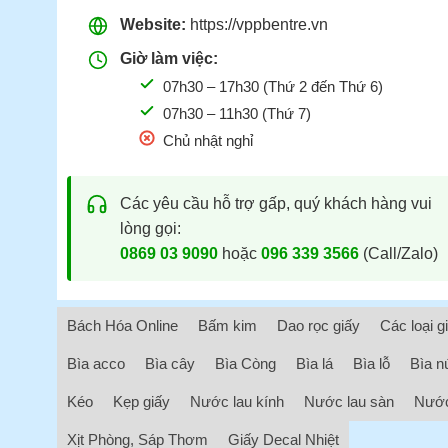
Website:
https://vppbentre.vn
Giờ làm việc:
07h30 – 17h30 (Thứ 2 đến Thứ 6)
07h30 – 11h30 (Thứ 7)
Chủ nhật nghỉ
Các yêu cầu hỗ trợ gấp, quý khách hàng vui
lòng gọi:
0869 03 9090
hoặc
096 339 3566
(Call/Zalo)
Bách Hóa Online
Bấm kim
Dao rọc giấy
Các loại g
Bìa acco
Bìa cây
Bìa Còng
Bìa lá
Bìa lỗ
Bìa n
Kéo
Kẹp giấy
Nước lau kính
Nước lau sàn
Nước
Xịt Phòng, Sáp Thơm
Giấy Decal Nhiệt