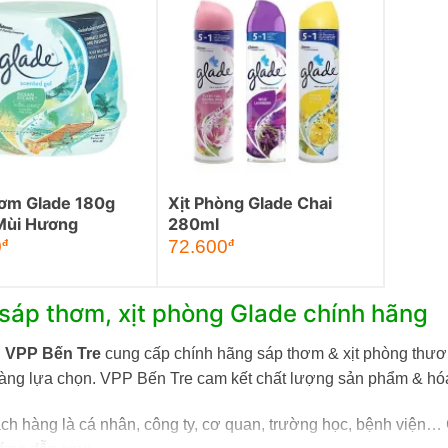
ơm Glade 180g
Xịt Phòng Glade Chai
Mùi Hương
280ml
0
72.600
đ
đ
sáp thơm, xịt phòng Glade chính hãng
,
VPP Bến Tre
cung cấp chính hãng sáp thơm & xịt phòng thư
àng lựa chọn. VPP Bến Tre cam kết chất lượng sản phẩm & hó
ch hàng là cá nhân, công ty, cơ quan, trường học, bệnh viện…