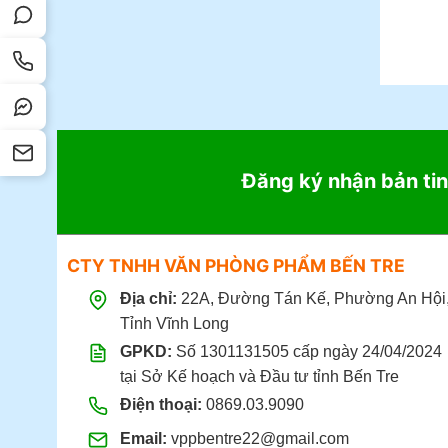
theo hư
Đến m
22
Giờ 
Đặt 
Đăng ký nhận bản tin
Đặt 
CTY TNHH VĂN PHÒNG PHẨM BẾN TRE
Địa chỉ:
22A, Đường Tán Kế, Phường An Hội
Tỉnh Vĩnh Long
GPKD:
Số 1301131505 cấp ngày 24/04/2024
tại Sở Kế hoạch và Đầu tư tỉnh Bến Tre
Điện thoại:
0869.03.9090
Email:
vppbentre22@gmail.com