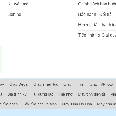
Khuyến mãi
Chính sách bán buô
Liên hệ
Bảo hành - Đổi trả
Hướng dẫn thanh to
Tiếp nhận & Giải quy
iấy
Giấy Decal
Giấy in liên tục
Giấy in nhiệt
Giấy In/Photo
út
Bìa trình ký
Túi đựng rác
Thẻ nhớ
Máy tính điện tử
Pin
 rửa chén
Tẩy rửa nhà vệ sinh
Máy Tính Đồ Họa
Máy tính h