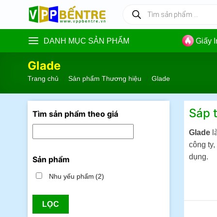
Skip
Tìm
kiếm
to
sản
content
phẩm
DANH MỤC SẢN PHẨM
Giấy 
Glade
Trang chủ
/
Sản phẩm Thương hiệu
/
Glade
Sáp 
Tìm sản phẩm theo giá
Glade
l
công ty
dụng.
Sản phẩm
Nhu yếu phẩm
(2)
LỌC