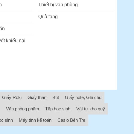
n
Thiết bị văn phòng
Quà tặng
án
ết khiếu nại
Giấy Roki
Giấy than
Bút
Giấy note, Ghi chú
Văn phòng phẩm
Tập học sinh
Vật tư kho quỹ
ọc sinh
Máy tính kế toán
Casio Bến Tre