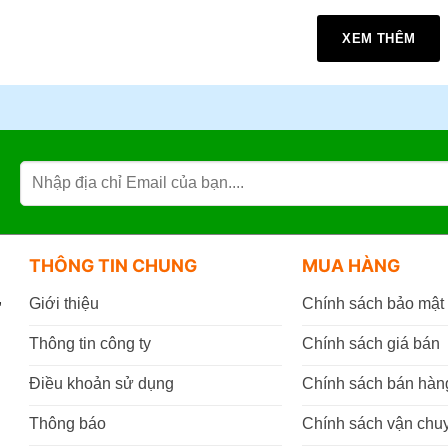
ớng dẫn sau:
XEM THÊM
ua trực tiếp tại cửa hàng VPP Bến Tre tại:
A đường Tán Kế, Phường An Hội , Tỉnh Vĩnh Long (TP. Bến 
làm việc:
07h30 - 17h30
(Từ: Thứ 2 đến Thứ 7, Chủ Nhật: Nghỉ
mua online tại website
https://vppbentre.vn
mua qua điện thoại:
0869.03.9090
096.339.3566
THÔNG TIN CHUNG
MUA HÀNG
,
Giới thiệu
Chính sách bảo mật
Thông tin công ty
Chính sách giá bán
Điều khoản sử dụng
Chính sách bán hàn
Thông báo
Chính sách vận chu