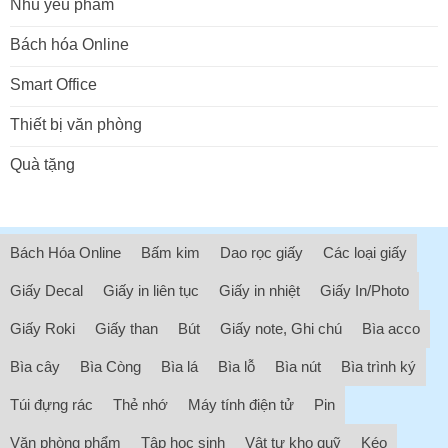
Nhu yếu phẩm
Bách hóa Online
Smart Office
Thiết bị văn phòng
Quà tặng
Bách Hóa Online
Bấm kim
Dao rọc giấy
Các loại giấy
Giấy Decal
Giấy in liên tục
Giấy in nhiệt
Giấy In/Photo
Giấy Roki
Giấy than
Bút
Giấy note, Ghi chú
Bìa acco
Bìa cây
Bìa Còng
Bìa lá
Bìa lỗ
Bìa nút
Bìa trình ký
Túi đựng rác
Thẻ nhớ
Máy tính điện tử
Pin
Văn phòng phẩm
Tập học sinh
Vật tư kho quỹ
Kéo