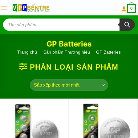
Skip
0
to
content
Tìm
kiếm
sản
phẩm
GP Batteries
Trang chủ
/
Sản phẩm Thương hiệu
/
GP Batteries
PHÂN LOẠI SẢN PHẨM