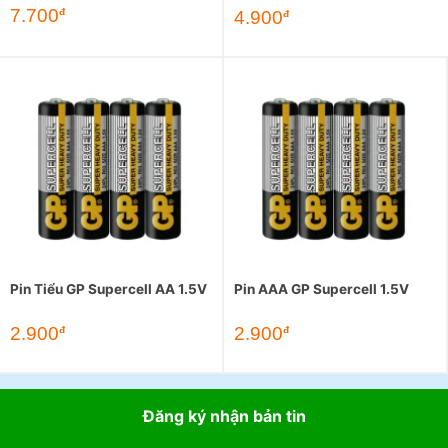
7.700
đ
4.900
đ
Pin Tiểu GP Supercell AA 1.5V
Pin AAA GP Supercell 1.5V
2.900
2.900
đ
đ
Đăng ký nhận bản tin