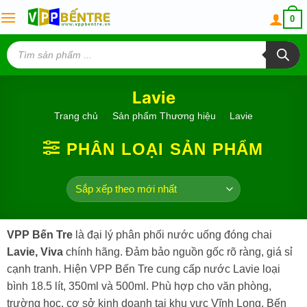
Skip
0
to
content
Tìm
kiếm
sản
phẩm
Lavie
Trang chủ
/
Sản phẩm Thương hiệu
/
Lavie
PHÂN LOẠI SẢN PHẨM
VPP Bến Tre
là đại lý phân phối nước uống đóng chai
Lavie, Viva
chính hãng. Đảm bảo nguồn gốc rõ ràng, giá sỉ
cạnh tranh. Hiện VPP Bến Tre cung cấp nước Lavie loại
bình 18.5 lít, 350ml và 500ml. Phù hợp cho văn phòng,
trường học, cơ sở kinh doanh tại khu vực Vĩnh Long, Bến