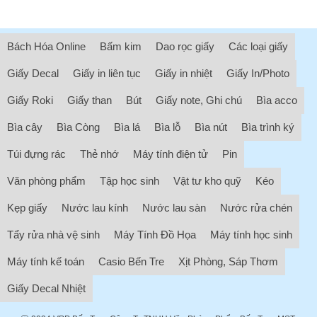
Bách Hóa Online
Bấm kim
Dao rọc giấy
Các loại giấy
Giấy Decal
Giấy in liên tục
Giấy in nhiệt
Giấy In/Photo
Giấy Roki
Giấy than
Bút
Giấy note, Ghi chú
Bìa acco
Bìa cây
Bìa Còng
Bìa lá
Bìa lỗ
Bìa nút
Bìa trình ký
Túi đựng rác
Thẻ nhớ
Máy tính điện tử
Pin
Văn phòng phẩm
Tập học sinh
Vật tư kho quỹ
Kéo
Kẹp giấy
Nước lau kính
Nước lau sàn
Nước rửa chén
Tẩy rửa nhà vệ sinh
Máy Tính Đồ Họa
Máy tính học sinh
Máy tính kế toán
Casio Bến Tre
Xịt Phòng, Sáp Thơm
Giấy Decal Nhiệt