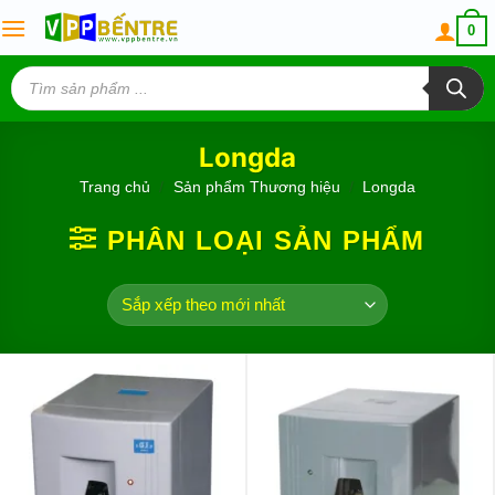
Skip
0
to
content
Tìm
kiếm
sản
phẩm
Longda
Trang chủ
/
Sản phẩm Thương hiệu
/
Longda
PHÂN LOẠI SẢN PHẨM