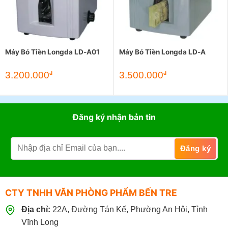
Máy Bó Tiền Longda LD-A01
Máy Bó Tiền Longda LD-A
3.200.000
3.500.000
đ
đ
Đăng ký nhận bản tin
CTY TNHH VĂN PHÒNG PHẨM BẾN TRE
Địa chỉ:
22A, Đường Tán Kế, Phường An Hội, Tỉnh
Vĩnh Long