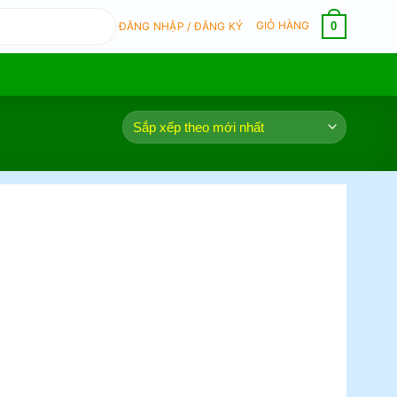
GIỎ HÀNG
0
ĐĂNG NHẬP / ĐĂNG KÝ