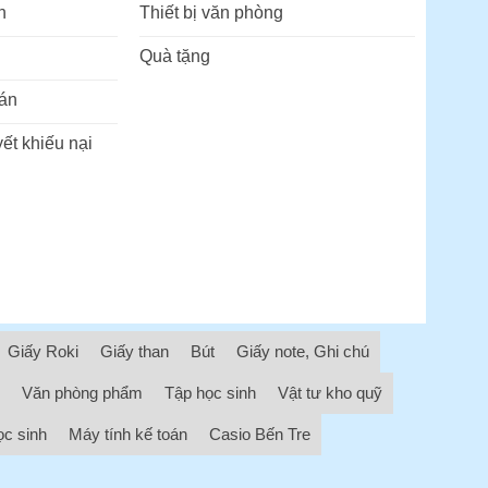
n
Thiết bị văn phòng
Quà tặng
án
ết khiếu nại
Giấy Roki
Giấy than
Bút
Giấy note, Ghi chú
Văn phòng phẩm
Tập học sinh
Vật tư kho quỹ
ọc sinh
Máy tính kế toán
Casio Bến Tre