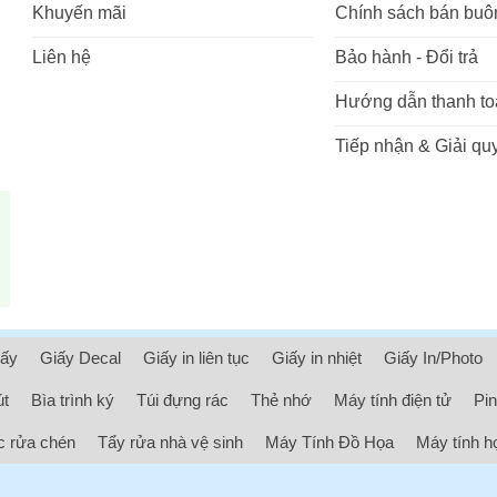
Khuyến mãi
Chính sách bán buô
Liên hệ
Bảo hành - Đổi trả
Hướng dẫn thanh to
Tiếp nhận & Giải quy
iấy
Giấy Decal
Giấy in liên tục
Giấy in nhiệt
Giấy In/Photo
út
Bìa trình ký
Túi đựng rác
Thẻ nhớ
Máy tính điện tử
Pin
 rửa chén
Tẩy rửa nhà vệ sinh
Máy Tính Đồ Họa
Máy tính h