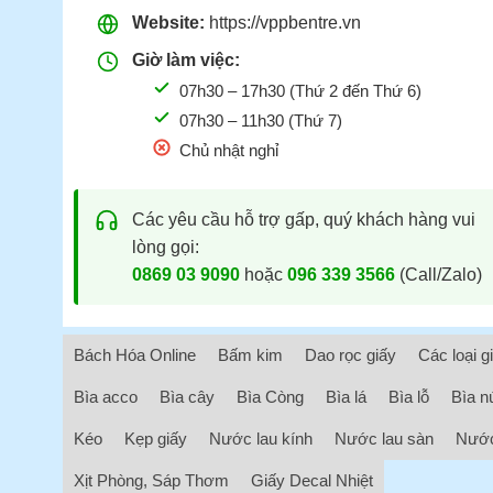
Website:
https://vppbentre.vn
Giờ làm việc:
07h30 – 17h30 (Thứ 2 đến Thứ 6)
07h30 – 11h30 (Thứ 7)
Chủ nhật nghỉ
Các yêu cầu hỗ trợ gấp, quý khách hàng vui
lòng gọi:
0869 03 9090
hoặc
096 339 3566
(Call/Zalo)
Bách Hóa Online
Bấm kim
Dao rọc giấy
Các loại g
Bìa acco
Bìa cây
Bìa Còng
Bìa lá
Bìa lỗ
Bìa n
Kéo
Kẹp giấy
Nước lau kính
Nước lau sàn
Nước
Xịt Phòng, Sáp Thơm
Giấy Decal Nhiệt