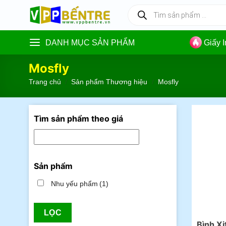
Skip
Tìm
kiếm
to
sản
content
phẩm
DANH MỤC SẢN PHẨM
Giấy 
Mosfly
Trang chủ
/
Sản phẩm Thương hiệu
/
Mosfly
Tìm sản phẩm theo giá
Sản phẩm
Nhu yếu phẩm
(1)
LỌC
Bình Xị