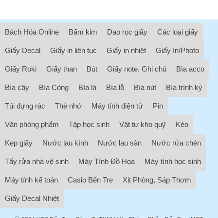
Bách Hóa Online
Bấm kim
Dao rọc giấy
Các loại giấy
Giấy Decal
Giấy in liên tục
Giấy in nhiệt
Giấy In/Photo
Giấy Roki
Giấy than
Bút
Giấy note, Ghi chú
Bìa acco
Bìa cây
Bìa Còng
Bìa lá
Bìa lỗ
Bìa nút
Bìa trình ký
Túi đựng rác
Thẻ nhớ
Máy tính điện tử
Pin
Văn phòng phẩm
Tập học sinh
Vật tư kho quỹ
Kéo
Kẹp giấy
Nước lau kính
Nước lau sàn
Nước rửa chén
Tẩy rửa nhà vệ sinh
Máy Tính Đồ Họa
Máy tính học sinh
Máy tính kế toán
Casio Bến Tre
Xịt Phòng, Sáp Thơm
Giấy Decal Nhiệt