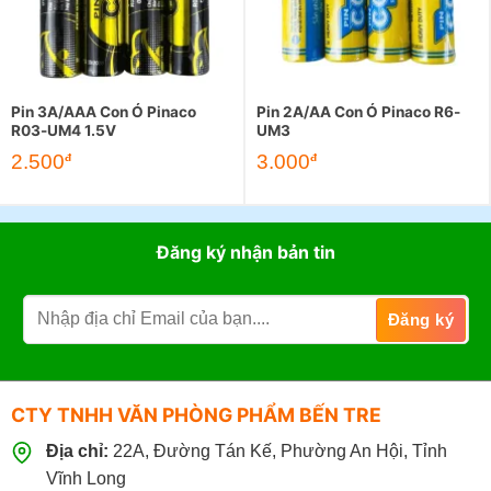
Pin 3A/AAA Con Ó Pinaco
Pin 2A/AA Con Ó Pinaco R6-
R03-UM4 1.5V
UM3
2.500
3.000
đ
đ
Đăng ký nhận bản tin
CTY TNHH VĂN PHÒNG PHẨM BẾN TRE
Địa chỉ:
22A, Đường Tán Kế, Phường An Hội, Tỉnh
Vĩnh Long