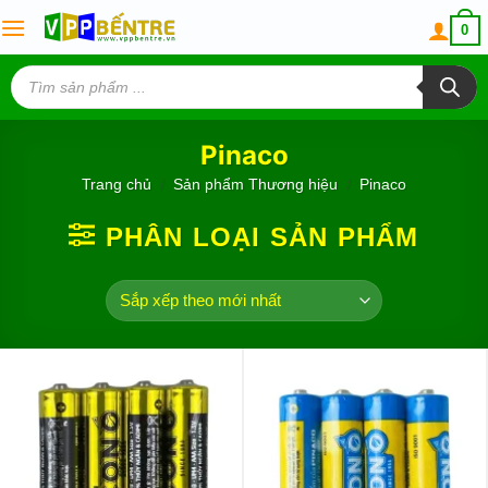
Skip
0
to
content
Tìm
kiếm
sản
phẩm
Pinaco
Trang chủ
/
Sản phẩm Thương hiệu
/
Pinaco
PHÂN LOẠI SẢN PHẨM