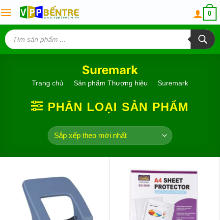
Skip
0
to
content
Tìm
kiếm
sản
phẩm
Suremark
Trang chủ
/
Sản phẩm Thương hiệu
/
Suremark
PHÂN LOẠI SẢN PHẨM