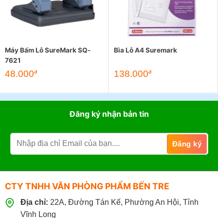
Máy Bấm Lỗ SureMark SQ-
Bìa Lỗ A4 Suremark
7621
48.000
138.000
đ
đ
Đăng ký nhận bản tin
CTY TNHH VĂN PHÒNG PHẨM BẾN TRE
Địa chỉ:
22A, Đường Tán Kế, Phường An Hội, Tỉnh
Vĩnh Long