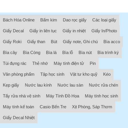
Bách Hóa Online
Bấm kim
Dao rọc giấy
Các loại giấy
Giấy Decal
Giấy in liên tục
Giấy in nhiệt
Giấy In/Photo
Giấy Roki
Giấy than
Bút
Giấy note, Ghi chú
Bìa acco
Bìa cây
Bìa Còng
Bìa lá
Bìa lỗ
Bìa nút
Bìa trình ký
Túi đựng rác
Thẻ nhớ
Máy tính điện tử
Pin
Văn phòng phẩm
Tập học sinh
Vật tư kho quỹ
Kéo
Kẹp giấy
Nước lau kính
Nước lau sàn
Nước rửa chén
Tẩy rửa nhà vệ sinh
Máy Tính Đồ Họa
Máy tính học sinh
Máy tính kế toán
Casio Bến Tre
Xịt Phòng, Sáp Thơm
Giấy Decal Nhiệt